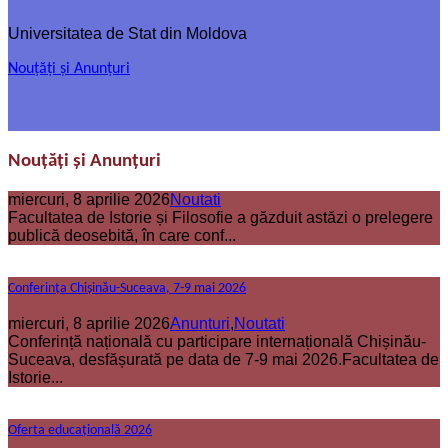
Universitatea de Stat din Moldova
Nouțăți și Anunțuri
Nouțăți și Anunțuri
miercuri, 8 aprilie 2026
Noutati
Facultatea de Istorie și Filosofie a găzduit astăzi o prelegere
publică deosebită, în care conf...
Conferința Chișinău-Suceava, 7-9 mai 2026
miercuri, 8 aprilie 2026
Anunturi
,
Noutati
Conferință națională cu participare internațională Chișinău-
Suceava, desfășurată pe data de 7-9 mai 2026.Facultatea de
Istorie...
Oferta educațională 2026