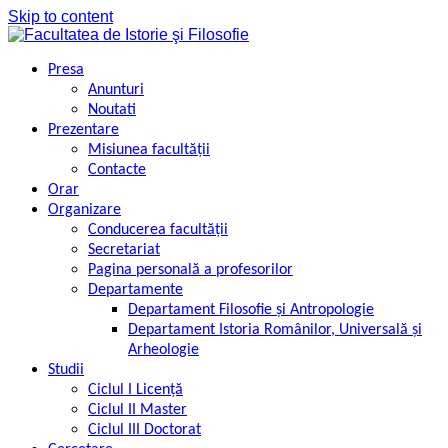
Skip to content
Presa
Anunturi
Noutati
Prezentare
Misiunea facultății
Contacte
Orar
Organizare
Conducerea facultății
Secretariat
Pagina personală a profesorilor
Departamente
Departament Filosofie şi Antropologie
Departament Istoria Românilor, Universală şi
Arheologie
Studii
Ciclul I Licență
Ciclul II Master
Ciclul III Doctorat