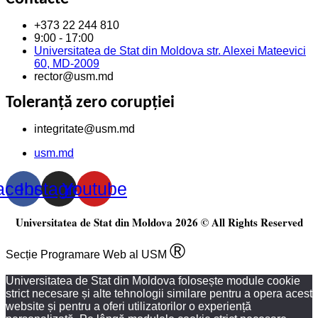
+373 22 244 810
9:00 - 17:00
Universitatea de Stat din Moldova str. Alexei Mateevici
60, MD-2009
rector@usm.md
Toleranță zero corupției
integritate@usm.md
usm.md
acebook
Instagram
Youtube
Universitatea de Stat din Moldova 2026 © All Rights Reserved
®
Secție Programare Web al USM
Universitatea de Stat din Moldova folosește module cookie
strict necesare și alte tehnologii similare pentru a opera acest
website și pentru a oferi utilizatorilor o experiență