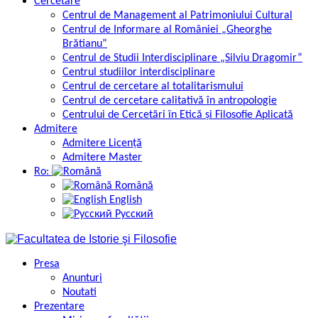
Cercetare
Centrul de Management al Patrimoniului Cultural
Centrul de Informare al României „Gheorghe
Brătianu”
Centrul de Studii Interdisciplinare „Silviu Dragomir”
Centrul studiilor interdisciplinare
Centrul de cercetare al totalitarismului
Centrul de cercetare calitativă în antropologie
Centrului de Cercetări în Etică și Filosofie Aplicată
Admitere
Admitere Licență
Admitere Master
Ro:
Română
English
Русский
Presa
Anunturi
Noutati
Prezentare