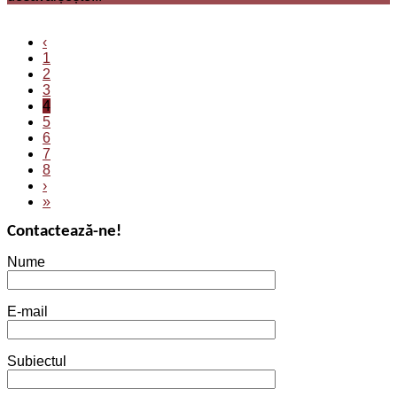
‹
1
2
3
4
5
6
7
8
›
»
Contactează-ne!
Nume
E-mail
Subiectul