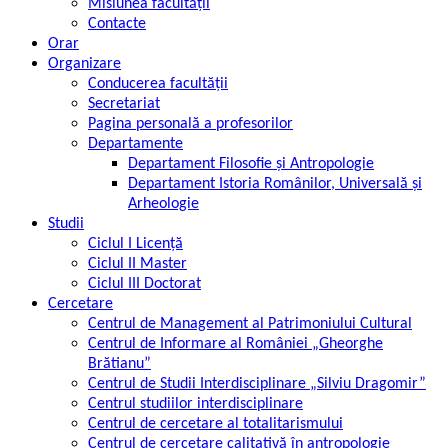
Misiunea facultății
Contacte
Orar
Organizare
Conducerea facultății
Secretariat
Pagina personală a profesorilor
Departamente
Departament Filosofie şi Antropologie
Departament Istoria Românilor, Universală şi
Arheologie
Studii
Ciclul I Licență
Ciclul II Master
Ciclul III Doctorat
Cercetare
Centrul de Management al Patrimoniului Cultural
Centrul de Informare al României „Gheorghe
Brătianu”
Centrul de Studii Interdisciplinare „Silviu Dragomir”
Centrul studiilor interdisciplinare
Centrul de cercetare al totalitarismului
Centrul de cercetare calitativă în antropologie