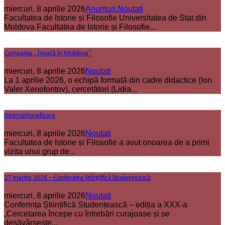
miercuri, 8 aprilie 2026
Anunturi
,
Noutati
Facultatea de Istorie și Filosofie Universitatea de Stat din
Moldova Facultatea de Istorie și Filosofie...
Campania ,,Învață în Moldova”
miercuri, 8 aprilie 2026
Noutati
La 1 aprilie 2026, o echipă formată din cadre didactice (Ion
Valer Xenofontov), cercetători (Lidia...
Internaționalizare
miercuri, 8 aprilie 2026
Noutati
Facultatea de Istorie și Filosofie a avut onoarea de a primi
vizita unui grup de...
27 martie 2026 – Conferința Științifică Studențească
miercuri, 8 aprilie 2026
Noutati
Conferința Științifică Studențească – ediția a XXX-a
„Cercetarea începe cu întrebări curajoase și se
desăvârșește...