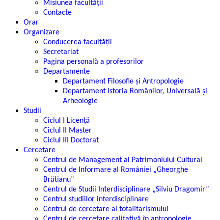
Misiunea facultății
Contacte
Orar
Organizare
Conducerea facultății
Secretariat
Pagina personală a profesorilor
Departamente
Departament Filosofie şi Antropologie
Departament Istoria Românilor, Universală şi
Arheologie
Studii
Ciclul I Licență
Ciclul II Master
Ciclul III Doctorat
Cercetare
Centrul de Management al Patrimoniului Cultural
Centrul de Informare al României „Gheorghe
Brătianu”
Centrul de Studii Interdisciplinare „Silviu Dragomir”
Centrul studiilor interdisciplinare
Centrul de cercetare al totalitarismului
Centrul de cercetare calitativă în antropologie