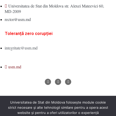
Universitatea de Stat din Moldova str. Alexei Mateevici 60,
MD-2009
rector@usm.md
Toleranță zero corupției
integritate@usm.md
usm.md
Universitatea de Stat din Moldova folosește module cookie
Universitatea de Stat din Moldova 2026 © All Rights Reserved
strict necesare și alte tehnologii similare pentru a opera acest
website și pentru a oferi utilizatorilor o experiență