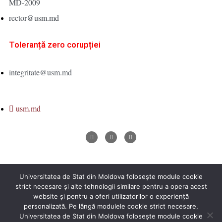
MD-2009
rector@usm.md
Toleranță zero corupției
integritate@usm.md
usm.md
Universitatea de Stat din Moldova folosește module cookie
Universitatea de Stat din Moldova 2026 © All Rights Reserved
strict necesare și alte tehnologii similare pentru a opera acest
website și pentru a oferi utilizatorilor o experiență
personalizată. Pe lângă modulele cookie strict necesare,
Universitatea de Stat din Moldova folosește module cookie