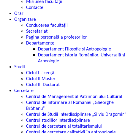
Misiunea facultății
Contacte
Orar
Organizare
Conducerea facultății
Secretariat
Pagina personală a profesorilor
Departamente
Departament Filosofie şi Antropologie
Departament Istoria Românilor, Universală şi
Arheologie
Studii
Ciclul I Licență
Ciclul II Master
Ciclul III Doctorat
Cercetare
Centrul de Management al Patrimoniului Cultural
Centrul de Informare al României „Gheorghe
Brătianu”
Centrul de Studii Interdisciplinare „Silviu Dragomir”
Centrul studiilor interdisciplinare
Centrul de cercetare al totalitarismului
Centrul de cercetare calitativă în antropologie