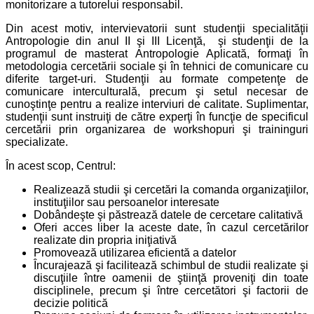
monitorizare a tutorelui responsabil.
Din acest motiv, intervievatorii sunt studenţii specialităţii
Antropologie din anul II şi III Licenţă, şi studenţii de la
programul de masterat Antropologie Aplicată, formaţi în
metodologia cercetării sociale şi în tehnici de comunicare cu
diferite target-uri. Studenţii au formate competenţe de
comunicare interculturală, precum şi setul necesar de
cunoştinţe pentru a realize interviuri de calitate. Suplimentar,
studenţii sunt instruiţi de către experţi în funcţie de specificul
cercetării prin organizarea de workshopuri şi traininguri
specializate.
În acest scop, Centrul:
Realizează studii şi cercetări la comanda organizaţiilor,
instituţiilor sau persoanelor interesate
Dobândeşte şi păstrează datele de cercetare calitativă
Oferi acces liber la aceste date, în cazul cercetărilor
realizate din propria iniţiativă
Promovează utilizarea eficientă a datelor
Încurajează şi facilitează schimbul de studii realizate şi
discuţiile între oamenii de ştiinţă proveniţi din toate
disciplinele, precum şi între cercetători şi factorii de
decizie politică