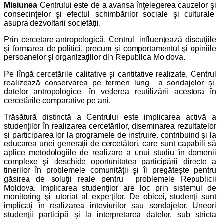
Misiunea
Centrului este de a avansa înţelegerea cauzelor şi
consecinţelor şi efectul schimbărilor sociale şi culturale
asupra dezvoltarii societăţii.
Prin cercetare antropologică, Centrul influenţează discuţiile
şi formarea de politici, precum şi comportamentul şi opiniile
persoanelor şi organizaţiilor din Republica Moldova.
Pe lîngă cercetările calitative şi cantitative realizate, Centrul
realizează conservarea pe termen lung a sondajelor şi
datelor antropologice, în vederea reutilizării acestora în
cercetările comparative pe ani.
Trăsătură distinctă a Centrului este implicarea activă a
studenţilor în realizarea cercetărilor, diseminarea rezultatelor
şi participarea lor la programele de instruire, contribuind şi la
educarea unei generaţii de cercetători, care sunt capabili să
aplice metodologiile de realizare a unui studiu în domenii
complexe şi deschide oportunitatea participării directe a
tinerilor în problemele comunităţii şi îi pregăteşte pentru
găsirea de soluţii reale pentru problemele Republicii
Moldova. Implicarea studenţilor are loc prin sistemul de
monitoring şi tutoriat al experţilor. De obicei, studenţi sunt
implicaţi în realizarea inteviurilor sau sondajelor. Uneori
studenţii participă şi la interpretarea datelor, sub stricta