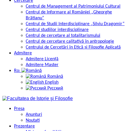
Cercetare
Centrul de Management al Patrimoniului Cultural
Centrul de Informare al României „Gheorghe
Brătianu”
Centrul de Studii Interdisciplinare „Silviu Dragomir”
Centrul studiilor interdisciplinare
Centrul de cercetare al totalitarismului
Centrul de cercetare calitativă în antropologie
Centrului de Cercetări în Etică și Filosofie Aplicată
Admitere
Admitere Licență
Admitere Master
Ro:
Română
English
Русский
Presa
Anunturi
Noutati
Prezentare