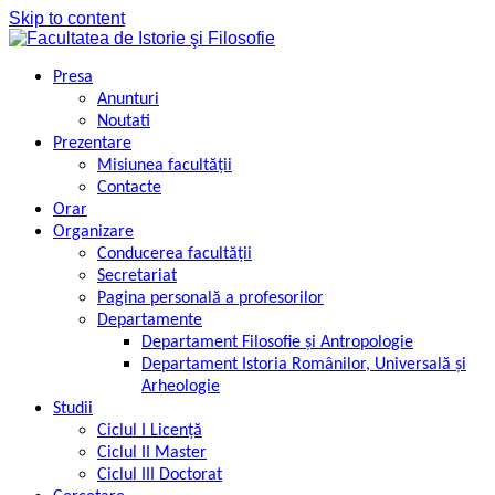
Skip to content
Presa
Anunturi
Noutati
Prezentare
Misiunea facultății
Contacte
Orar
Organizare
Conducerea facultății
Secretariat
Pagina personală a profesorilor
Departamente
Departament Filosofie şi Antropologie
Departament Istoria Românilor, Universală şi
Arheologie
Studii
Ciclul I Licență
Ciclul II Master
Ciclul III Doctorat