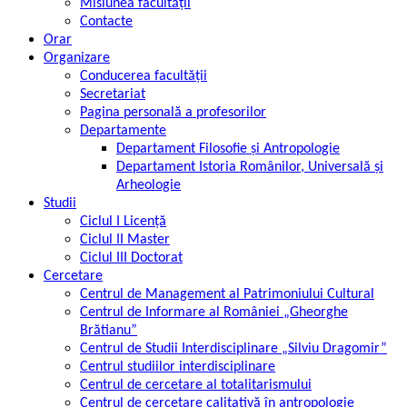
Misiunea facultății
Contacte
Orar
Organizare
Conducerea facultății
Secretariat
Pagina personală a profesorilor
Departamente
Departament Filosofie şi Antropologie
Departament Istoria Românilor, Universală şi
Arheologie
Studii
Ciclul I Licență
Ciclul II Master
Ciclul III Doctorat
Cercetare
Centrul de Management al Patrimoniului Cultural
Centrul de Informare al României „Gheorghe
Brătianu”
Centrul de Studii Interdisciplinare „Silviu Dragomir”
Centrul studiilor interdisciplinare
Centrul de cercetare al totalitarismului
Centrul de cercetare calitativă în antropologie