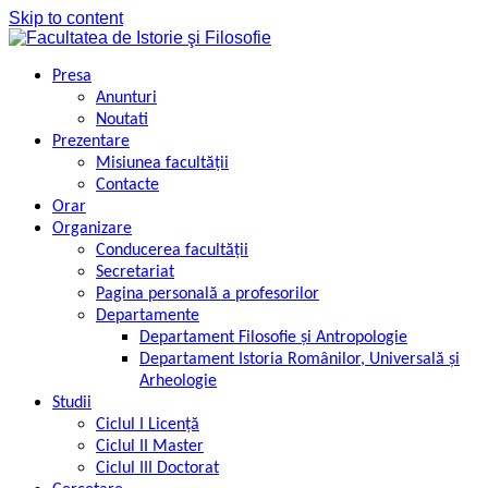
Skip to content
Presa
Anunturi
Noutati
Prezentare
Misiunea facultății
Contacte
Orar
Organizare
Conducerea facultății
Secretariat
Pagina personală a profesorilor
Departamente
Departament Filosofie şi Antropologie
Departament Istoria Românilor, Universală şi
Arheologie
Studii
Ciclul I Licență
Ciclul II Master
Ciclul III Doctorat