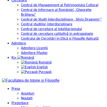
Cercetare
Centrul de Management al Patrimoniului Cultural
Centrul de Informare al României „Gheorghe
Brătianu”
Centrul de Studii Interdisciplinare „Silviu Dragomir”
Centrul studiilor interdisciplinare
Centrul de cercetare al totalitarismului
Centrul de cercetare calitativă în antropologie
Centrului de Cercetări în Etică și Filosofie Aplicată
Admitere
Admitere Licență
Admitere Master
Ro:
Română
English
Русский
Presa
Anunturi
Noutati
Prezentare