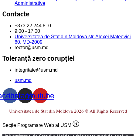
Administrative
Contacte
+373 22 244 810
9:00 - 17:00
Universitatea de Stat din Moldova str. Alexei Mateevici
60, MD-2009
rector@usm.md
Toleranță zero corupției
integritate@usm.md
usm.md
acebook
Instagram
Youtube
Universitatea de Stat din Moldova 2026 © All Rights Reserved
®
Secție Programare Web al USM