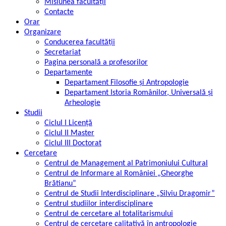
Misiunea facultății
Contacte
Orar
Organizare
Conducerea facultății
Secretariat
Pagina personală a profesorilor
Departamente
Departament Filosofie şi Antropologie
Departament Istoria Românilor, Universală şi
Arheologie
Studii
Ciclul I Licență
Ciclul II Master
Ciclul III Doctorat
Cercetare
Centrul de Management al Patrimoniului Cultural
Centrul de Informare al României „Gheorghe
Brătianu”
Centrul de Studii Interdisciplinare „Silviu Dragomir”
Centrul studiilor interdisciplinare
Centrul de cercetare al totalitarismului
Centrul de cercetare calitativă în antropologie