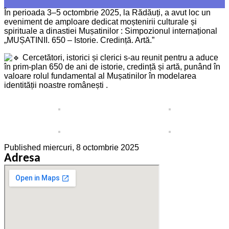
În perioada 3–5 octombrie 2025, la Rădăuți, a avut loc un
eveniment de amploare dedicat moștenirii culturale și
spirituale a dinastiei Mușatinilor : Simpozionul internațional
„MUȘATINII. 650 – Istorie. Credință. Artă.”
Cercetători, istorici și clerici s-au reunit pentru a aduce
în prim-plan 650 de ani de istorie, credință și artă, punând în
valoare rolul fundamental al Mușatinilor în modelarea
identității noastre românești .
Published
miercuri, 8 octombrie 2025
Adresa