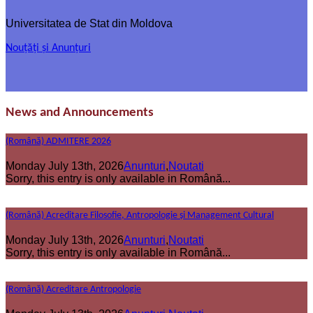
Universitatea de Stat din Moldova
Nouțăți și Anunțuri
News and Announcements
(Română) ADMITERE 2026
Monday July 13th, 2026
Anunturi
,
Noutati
Sorry, this entry is only available in Română...
(Română) Acreditare Filosofie, Antropologie și Management Cultural
Monday July 13th, 2026
Anunturi
,
Noutati
Sorry, this entry is only available in Română...
(Română) Acreditare Antropologie