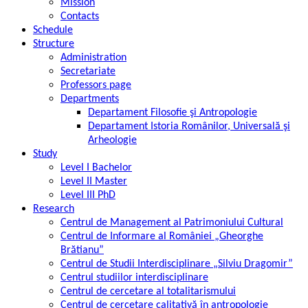
Mission
Contacts
Schedule
Structure
Administration
Secretariate
Professors page
Departments
Departament Filosofie şi Antropologie
Departament Istoria Românilor, Universală şi
Arheologie
Study
Level I Bachelor
Level II Master
Level III PhD
Research
Centrul de Management al Patrimoniului Cultural
Centrul de Informare al României „Gheorghe
Brătianu”
Centrul de Studii Interdisciplinare „Silviu Dragomir”
Centrul studiilor interdisciplinare
Centrul de cercetare al totalitarismului
Centrul de cercetare calitativă în antropologie