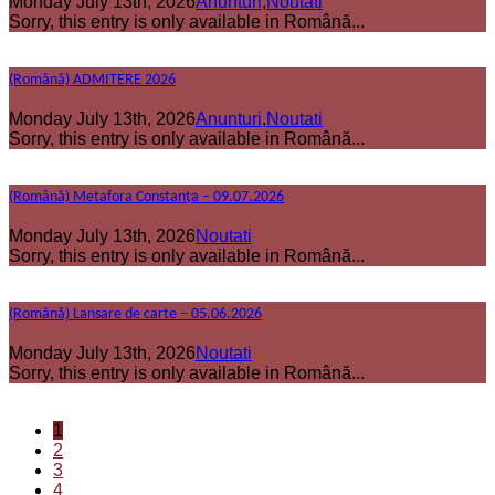
Monday July 13th, 2026
Anunturi
,
Noutati
Sorry, this entry is only available in Română...
(Română) ADMITERE 2026
Monday July 13th, 2026
Anunturi
,
Noutati
Sorry, this entry is only available in Română...
(Română) Metafora Constanța – 09.07.2026
Monday July 13th, 2026
Noutati
Sorry, this entry is only available in Română...
(Română) Lansare de carte – 05.06.2026
Monday July 13th, 2026
Noutati
Sorry, this entry is only available in Română...
1
2
3
4