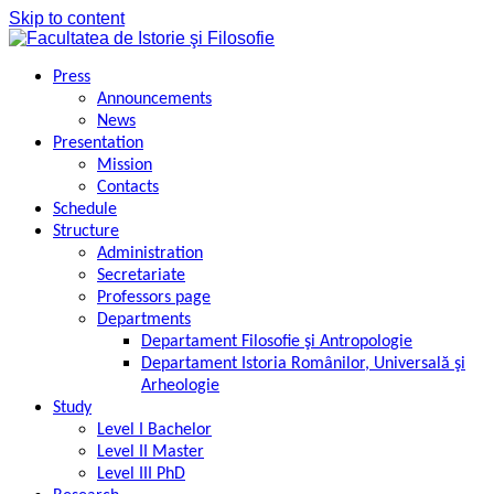
Skip to content
Press
Announcements
News
Presentation
Mission
Contacts
Schedule
Structure
Administration
Secretariate
Professors page
Departments
Departament Filosofie şi Antropologie
Departament Istoria Românilor, Universală şi
Arheologie
Study
Level I Bachelor
Level II Master
Level III PhD