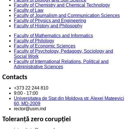
Faculty of Chemistry and Chemical Technology
Faculty of Law
Faculty of Journalism and Communication Sciences
Faculty of Physics and Engineering
Faculty of History and Philosophy
Faculty of Mathematics and Informatics
Faculty of Philology
Faculty of Economic Sciences
Faculty of Psychology, Pedagogy, Sociology and
Social Work
Faculty of International Relations, Political and
Administrative Sciences
Contacts
+373 22 244 810
9:00 - 17:00
Universitatea de Stat din Moldova str. Alexei Mateevici
60, MD-2009
rector@usm.md
Toleranță zero corupției