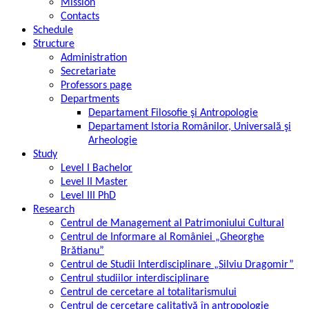
Mission
Contacts
Schedule
Structure
Administration
Secretariate
Professors page
Departments
Departament Filosofie şi Antropologie
Departament Istoria Românilor, Universală şi
Arheologie
Study
Level I Bachelor
Level II Master
Level III PhD
Research
Centrul de Management al Patrimoniului Cultural
Centrul de Informare al României „Gheorghe
Brătianu”
Centrul de Studii Interdisciplinare „Silviu Dragomir”
Centrul studiilor interdisciplinare
Centrul de cercetare al totalitarismului
Centrul de cercetare calitativă în antropologie