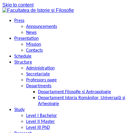
Skip to content
Press
Announcements
News
Presentation
Mission
Contacts
Schedule
Structure
Administration
Secretariate
Professors page
Departments
Departament Filosofie şi Antropologie
Departament Istoria Românilor, Universală şi
Arheologie
Study
Level I Bachelor
Level II Master
Level III PhD