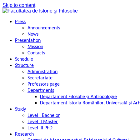
Skip to content
Press
Announcements
News
Presentation
Mission
Contacts
Schedule
Structure
Administration
Secretariate
Professors page
Departments
Departament Filosofie şi Antropologie
Departament Istoria Românilor, Universală şi Ar
Study
Level I Bachelor
Level II Master
Level III PhD
Research