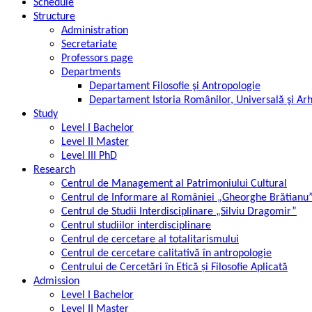
Schedule
Structure
Administration
Secretariate
Professors page
Departments
Departament Filosofie şi Antropologie
Departament Istoria Românilor, Universală şi Ar
Study
Level I Bachelor
Level II Master
Level III PhD
Research
Centrul de Management al Patrimoniului Cultural
Centrul de Informare al României „Gheorghe Brătianu
Centrul de Studii Interdisciplinare „Silviu Dragomir”
Centrul studiilor interdisciplinare
Centrul de cercetare al totalitarismului
Centrul de cercetare calitativă în antropologie
Centrului de Cercetări în Etică și Filosofie Aplicată
Admission
Level I Bachelor
Level II Master