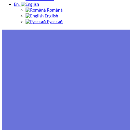
En:
Română
English
Русский