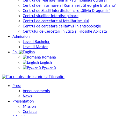
Centrul de Management al Patrimoniului Cultural
Centrul de Informare al României „Gheorghe Brătianu
Centrul de Studii Interdisciplinare „Silviu Dragomir”
Centrul studiilor interdisciplinare
Centrul de cercetare al totalitarismului
Centrul de cercetare calitativă în antropologie
Centrului de Cercetări în Etică și Filosofie Aplicată
Admission
Level I Bachelor
Level II Master
En:
Română
English
Русский
Press
Announcements
News
Presentation
Mission
Contacts