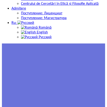
Centrului de Cercetări în Etică și Filosofie Aplicată
Admitere
Поступление: Лиценциат
Поступление: Магистратура
Ru:
Română
English
Русский