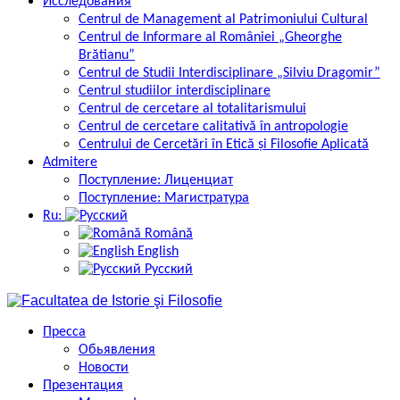
Исследования
Centrul de Management al Patrimoniului Cultural
Centrul de Informare al României „Gheorghe
Brătianu”
Centrul de Studii Interdisciplinare „Silviu Dragomir”
Centrul studiilor interdisciplinare
Centrul de cercetare al totalitarismului
Centrul de cercetare calitativă în antropologie
Centrului de Cercetări în Etică și Filosofie Aplicată
Admitere
Поступление: Лиценциат
Поступление: Магистратура
Ru:
Română
English
Русский
Пресса
Обьявления
Новости
Презентация