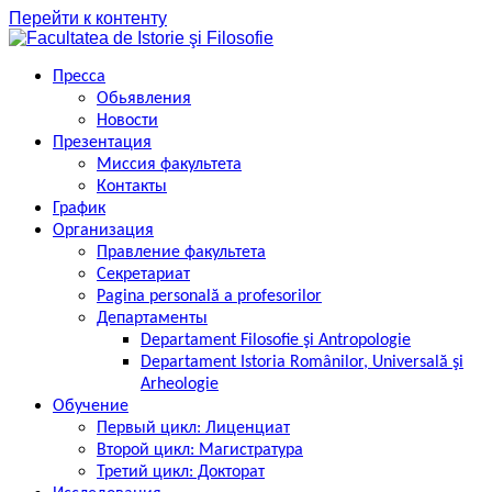
Перейти к контенту
Пресса
Обьявления
Новости
Презентация
Миссия факультета
Контакты
График
Организация
Правление факультета
Секретариат
Pagina personală a profesorilor
Департаменты
Departament Filosofie şi Antropologie
Departament Istoria Românilor, Universală şi
Arheologie
Обучение
Первый цикл: Лиценциат
Второй цикл: Магистратура
Третий цикл: Докторат