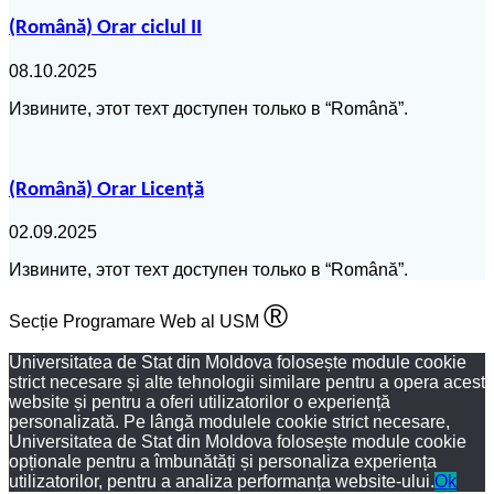
(Română) Orar ciclul II
08.10.2025
Извините, этот техт доступен только в “Română”.
(Română) Orar Licență
02.09.2025
Извините, этот техт доступен только в “Română”.
®
Secție Programare Web al USM
Universitatea de Stat din Moldova folosește module cookie
strict necesare și alte tehnologii similare pentru a opera acest
website și pentru a oferi utilizatorilor o experiență
personalizată. Pe lângă modulele cookie strict necesare,
Universitatea de Stat din Moldova folosește module cookie
opționale pentru a îmbunătăți și personaliza experiența
utilizatorilor, pentru a analiza performanța website-ului.
Ok