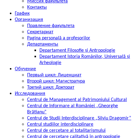
Миссия факультета
Контакты
График
Организация
Правление факультета
Секретариат
Pagina personală a profesorilor
Департаменты
Departament Filosofie şi Antropologie
Departament Istoria Românilor, Universală şi
Arheologie
Обучение
Первый цикл: Лиценциат
Второй цикл: Магистратура
Третий цикл: Докторат
Исследования
Centrul de Management al Patrimoniului Cultural
Centrul de Informare al României „Gheorghe
Brătianu”
Centrul de Studii Interdisciplinare „Silviu Dragomir”
Centrul studiilor interdisciplinare
Centrul de cercetare al totalitarismului
Centrul de cercetare calitativă în antropologie