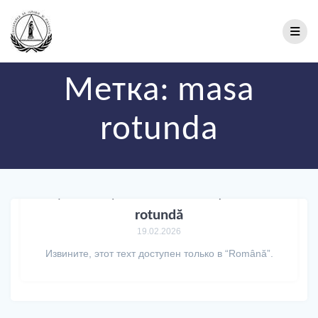
Метка:
masa
rotunda
(Română) Vizită de studiu și masă
rotundă
19.02.2026
Извините, этот техт доступен только в “Română”.