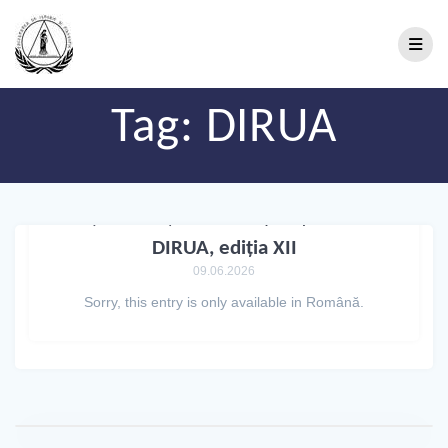
Tag:
DIRUA
(Română) Sesiunea Științifică a
DIRUA, ediția XII
09.06.2026
Sorry, this entry is only available in Română.