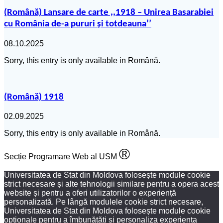
(Română) Lansare de carte ,,1918 – Unirea Basarabiei
cu România de-a pururi și totdeauna’’
08.10.2025
Sorry, this entry is only available in Română.
(Română) 1918
02.09.2025
Sorry, this entry is only available in Română.
®
Secție Programare Web al USM
Universitatea de Stat din Moldova folosește module cookie
strict necesare și alte tehnologii similare pentru a opera acest
website și pentru a oferi utilizatorilor o experiență
personalizată. Pe lângă modulele cookie strict necesare,
Universitatea de Stat din Moldova folosește module cookie
opționale pentru a îmbunătăți și personaliza experiența