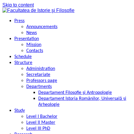
Skip to content
Press
Announcements
News
Presentation
Mission
Contacts
Schedule
Structure
Administration
Secretariate
Professors page
Departments
Departament Filosofie şi Antropologie
Departament Istoria Românilor, Universală şi
Arheologie
Study
Level I Bachelor
Level II Master
Level III PhD