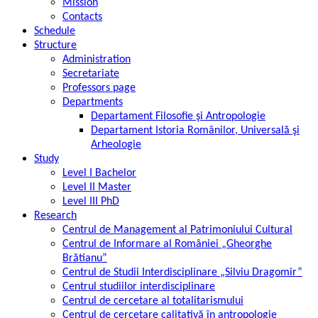
Mission
Contacts
Schedule
Structure
Administration
Secretariate
Professors page
Departments
Departament Filosofie şi Antropologie
Departament Istoria Românilor, Universală şi
Arheologie
Study
Level I Bachelor
Level II Master
Level III PhD
Research
Centrul de Management al Patrimoniului Cultural
Centrul de Informare al României „Gheorghe
Brătianu”
Centrul de Studii Interdisciplinare „Silviu Dragomir”
Centrul studiilor interdisciplinare
Centrul de cercetare al totalitarismului
Centrul de cercetare calitativă în antropologie