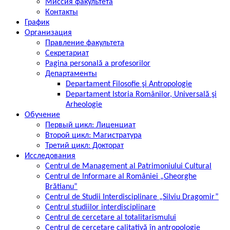
Миссия факультета
Контакты
График
Организация
Правление факультета
Секретариат
Pagina personală a profesorilor
Департаменты
Departament Filosofie şi Antropologie
Departament Istoria Românilor, Universală şi
Arheologie
Обучение
Первый цикл: Лиценциат
Второй цикл: Магистратура
Третий цикл: Докторат
Исследования
Centrul de Management al Patrimoniului Cultural
Centrul de Informare al României „Gheorghe
Brătianu”
Centrul de Studii Interdisciplinare „Silviu Dragomir”
Centrul studiilor interdisciplinare
Centrul de cercetare al totalitarismului
Centrul de cercetare calitativă în antropologie