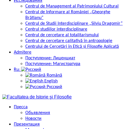
Исследования
Centrul de Management al Patrimoniului Cultural
Centrul de Informare al României „Gheorghe
Brătianu”
Centrul de Studii Interdisciplinare „Silviu Dragomir”
Centrul studiilor interdisciplinare
Centrul de cercetare al totalitarismului
Centrul de cercetare calitativă în antropologie
Centrului de Cercetări în Etică și Filosofie Aplicată
Admitere
Поступление: Лиценциат
Поступление: Магистратура
Ru:
Română
English
Русский
Пресса
Обьявления
Новости
Презентация