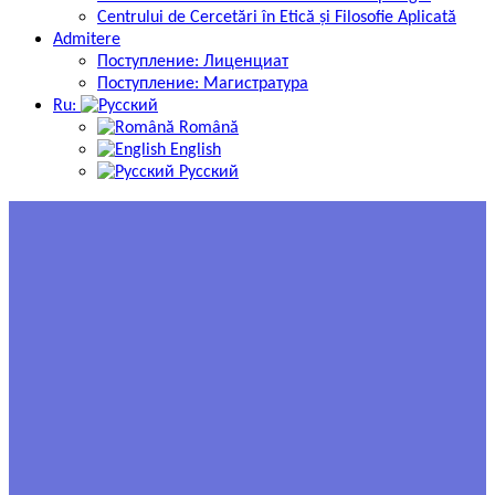
Centrului de Cercetări în Etică și Filosofie Aplicată
Admitere
Поступление: Лиценциат
Поступление: Магистратура
Ru:
Română
English
Русский