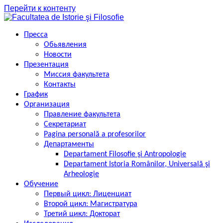
Перейти к контенту
Пресса
Обьявления
Новости
Презентация
Миссия факультета
Контакты
График
Организация
Правление факультета
Секретариат
Pagina personală a profesorilor
Департаменты
Departament Filosofie şi Antropologie
Departament Istoria Românilor, Universală şi
Arheologie
Обучение
Первый цикл: Лиценциат
Второй цикл: Магистратура
Третий цикл: Докторат