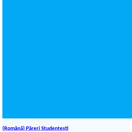
(Română) Păreri Studențești