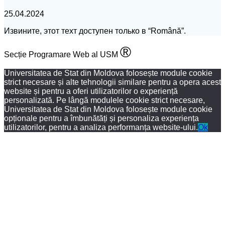
25.04.2024
Извините, этот техт доступен только в “Română”.
®
Secție Programare Web al USM
Universitatea de Stat din Moldova folosește module cookie
strict necesare și alte tehnologii similare pentru a opera acest
website și pentru a oferi utilizatorilor o experiență
personalizată. Pe lângă modulele cookie strict necesare,
Universitatea de Stat din Moldova folosește module cookie
opționale pentru a îmbunătăți și personaliza experiența
utilizatorilor, pentru a analiza performanța website-ului.
Ok