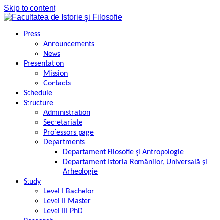
Skip to content
Press
Announcements
News
Presentation
Mission
Contacts
Schedule
Structure
Administration
Secretariate
Professors page
Departments
Departament Filosofie şi Antropologie
Departament Istoria Românilor, Universală şi
Arheologie
Study
Level I Bachelor
Level II Master
Level III PhD