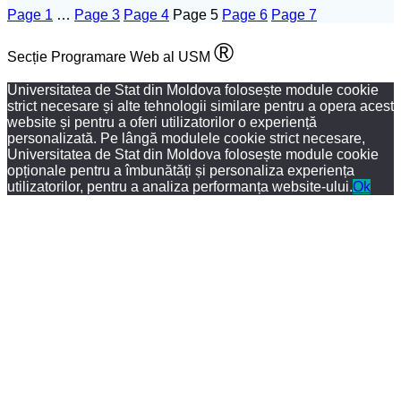
Page
1
…
Page
3
Page
4
Page
5
Page
6
Page
7
®
Secție Programare Web al USM
Universitatea de Stat din Moldova folosește module cookie
strict necesare și alte tehnologii similare pentru a opera acest
website și pentru a oferi utilizatorilor o experiență
personalizată. Pe lângă modulele cookie strict necesare,
Universitatea de Stat din Moldova folosește module cookie
opționale pentru a îmbunătăți și personaliza experiența
utilizatorilor, pentru a analiza performanța website-ului.
Ok