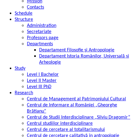
Mission
Contacts
Schedule
Structure
Administration
Secretariate
Professors page
Departments
Departament Filosofie şi Antropologie
Departament Istoria Românilor, Universală şi
Arheologie
Study
Level I Bachelor
Level II Master
Level III PhD
Research
Centrul de Management al Patrimoniului Cultural
Centrul de Informare al României „Gheorghe
Brătianu”
Centrul de Studii Interdisciplinare „Silviu Dragomir”
Centrul studiilor interdisciplinare
Centrul de cercetare al totalitarismului
Centrul de cercetare calitativă în antropologie