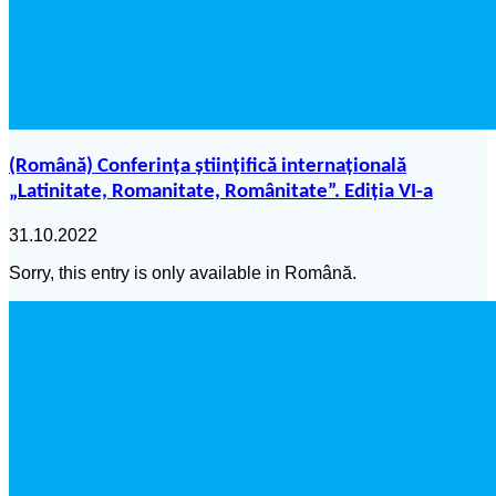
(Română) Conferința științifică internațională
„Latinitate, Romanitate, Românitate”. Ediția VI-a
31.10.2022
Sorry, this entry is only available in Română.