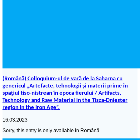
(Română) Colloquium-ul de vară de la Saharna cu
genericul „Artefacte, tehnologii și materii prime în
spaţiul tiso-nistrean în epoca fierului / Artifacts,
Technology and Raw Material in the Tisza-Dniester
region in the Iron Age”.
16.03.2023
Sorry, this entry is only available in Română.