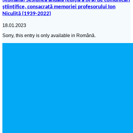
(Română) Sesiunea anuală (ediţia a IX-a) de comunicări
ştiinţifice, consacrată memoriei profesorului Ion
Niculiță (1939-2022)
18.01.2023
Sorry, this entry is only available in Română.