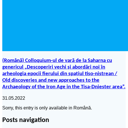
(Română) Colloquium-ul de vară de la Saharna cu
genericul „Descoperiri vechi și abordări noi în
arheologia epocii fierului din spațiul tiso-nistrean /
Old discoveries and new approaches to the
Archaeology of the Iron Age in the Tisa-Dniester area”.
31.05.2022
Sorry, this entry is only available in Română.
Posts navigation