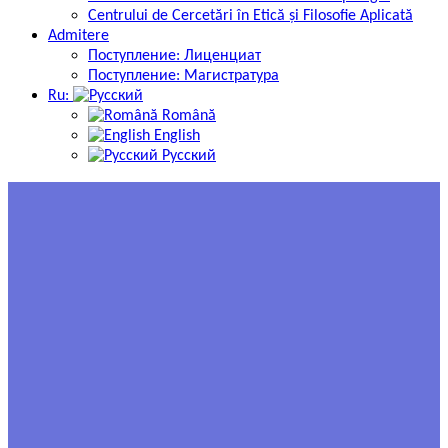
Centrului de Cercetări în Etică și Filosofie Aplicată
Admitere
Поступление: Лиценциат
Поступление: Магистратура
Ru:
Română
English
Русский