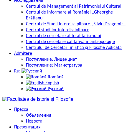
Исследования
Centrul de Management al Patrimoniului Cultural
Centrul de Informare al României „Gheorghe
Brătianu”
Centrul de Studii Interdisciplinare „Silviu Dragomir”
Centrul studiilor interdisciplinare
Centrul de cercetare al totalitarismului
Centrul de cercetare calitativă în antropologie
Centrului de Cercetări în Etică și Filosofie Aplicată
Admitere
Поступление: Лиценциат
Поступление: Магистратура
Ru:
Română
English
Русский
Пресса
Обьявления
Новости
Презентация