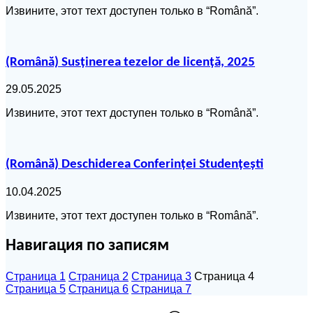
Извините, этот техт доступен только в “Română”.
(Română) Susținerea tezelor de licență, 2025
29.05.2025
Извините, этот техт доступен только в “Română”.
(Română) Deschiderea Conferinței Studențești
10.04.2025
Извините, этот техт доступен только в “Română”.
Навигация по записям
Страница
1
Страница
2
Страница
3
Страница
4
Страница
5
Страница
6
Страница
7