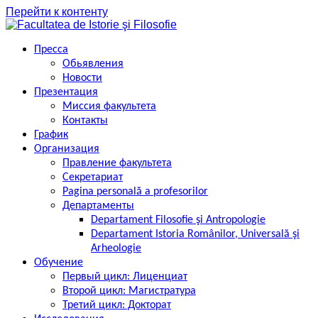
Перейти к контенту
Пресса
Обьявления
Новости
Презентация
Миссия факультета
Контакты
График
Организация
Правление факультета
Секретариат
Pagina personală a profesorilor
Департаменты
Departament Filosofie şi Antropologie
Departament Istoria Românilor, Universală şi
Arheologie
Обучение
Первый цикл: Лиценциат
Второй цикл: Магистратура
Третий цикл: Докторат