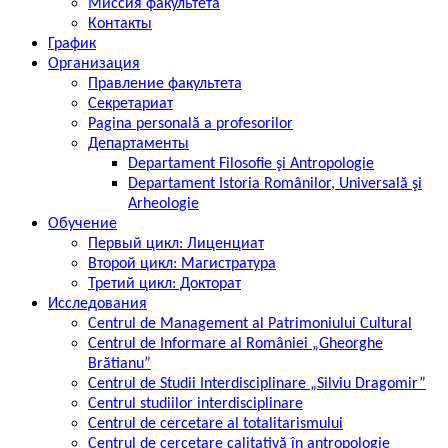
Миссия факультета
Контакты
График
Организация
Правление факультета
Секретариат
Pagina personală a profesorilor
Департаменты
Departament Filosofie şi Antropologie
Departament Istoria Românilor, Universală şi
Arheologie
Обучение
Первый цикл: Лиценциат
Второй цикл: Магистратура
Третий цикл: Докторат
Исследования
Centrul de Management al Patrimoniului Cultural
Centrul de Informare al României „Gheorghe
Brătianu”
Centrul de Studii Interdisciplinare „Silviu Dragomir”
Centrul studiilor interdisciplinare
Centrul de cercetare al totalitarismului
Centrul de cercetare calitativă în antropologie