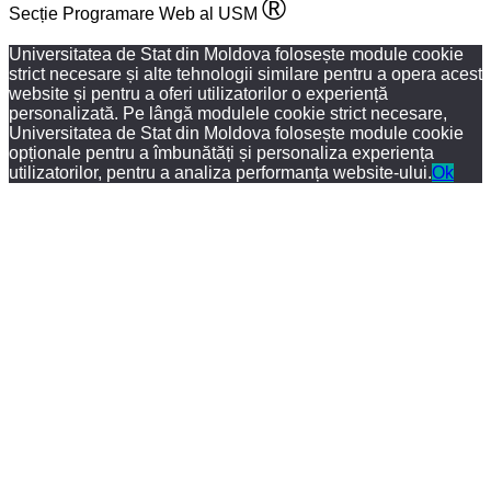
®
Secție Programare Web al USM
Universitatea de Stat din Moldova folosește module cookie
strict necesare și alte tehnologii similare pentru a opera acest
website și pentru a oferi utilizatorilor o experiență
personalizată. Pe lângă modulele cookie strict necesare,
Universitatea de Stat din Moldova folosește module cookie
opționale pentru a îmbunătăți și personaliza experiența
utilizatorilor, pentru a analiza performanța website-ului.
Ok