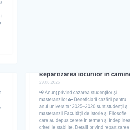
ta
i
r:
Repartizarea locurilor în cămin
29.08.2025
n
📢 Anunț privind cazarea studenților și
masteranzilor 🏡 Beneficiarii cazării pentru
,
anul universitar 2025–2026 sunt studenții și
masteranzii Facultății de Istorie și Filosofie
care au depus cerere în termen și îndepline
criteriile stabilite. Detalii privind repartizarea