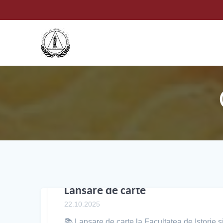
Lansare de carte
22.10.2025
📚 Lansare de carte la Facultatea de Istorie ș