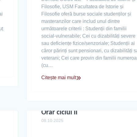
Filosofie, USM Facultatea de Istorie și
ai
Filosofie oferă burse sociale studenților și
masteranzilor care includ unul dintre
uț
următoarele criterii : Studenții din familii
social-vulnerabile; Cei cu dizabilități severe
sau deficiențe fizice/senzoriale; Studenții ai
căror părinți sunt pensionari, cu dizabilități 
veterani; Cei care provin din familii numero
(cu…
Citește mai mult
Orar ciclul II
08.10.2025