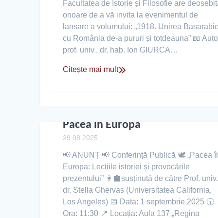
Facultatea de Istorie și Filosofie are deosebi
onoare de a vă invita la evenimentul de
lansare a volumului: „1918. Unirea Basarabie
cu România de-a pururi și totdeauna” 📖 Auto
prof. univ., dr. hab. Ion GIURCA…
Citește mai mult
Pacea în Europa
29.08.2025
📢 ANUNȚ 📢 Conferință Publică 🕊️ „Pacea î
Europa: Lecțiile istoriei și provocările
prezentului” 👩‍🏫susținută de către Prof. univ.
dr. Stella Ghervas (Universitatea California,
Los Angeles) 📅 Data: 1 septembrie 2025 🕥
Ora: 11:30 📍 Locația: Aula 137 „Regina