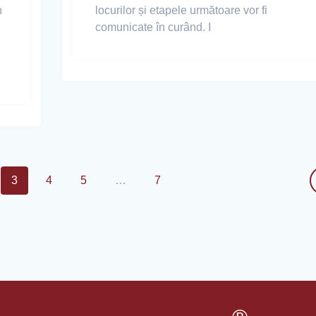
n
locurilor și etapele următoare vor fi
comunicate în curând. I
3
4
5
…
7