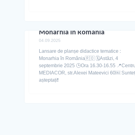
Monarhia în România
04.09.2025
Lansare de planșe didactice tematice :
Monarhia în România🇷🇴 🗓️Astăzi, 4
septembrie 2025 🕒Ora 16.30-16.55 📍Centru
MEDIACOR, str.Alexei Mateevici 60￼ Sunteț
așteptați❗️