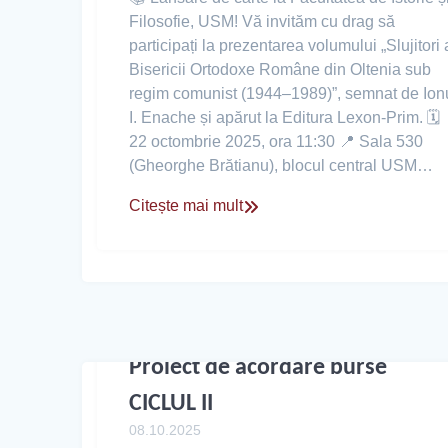
Filosofie, USM! Vă invităm cu drag să
participați la prezentarea volumului „Slujitori 
Bisericii Ortodoxe Române din Oltenia sub
regim comunist (1944–1989)”, semnat de Ion
I. Enache și apărut la Editura Lexon-Prim. 🗓
22 octombrie 2025, ora 11:30 📍 Sala 530
(Gheorghe Brătianu), blocul central USM…
Citește mai mult
Proiect de acordare burse
CICLUL II
08.10.2025