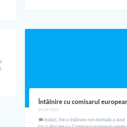
l
i
Întâlnire cu comisarul europea
04.09.2025
🗯️Astăzi, într-o întâlnire non-formală a avut
loc o discuție cu Comisarul european pentru