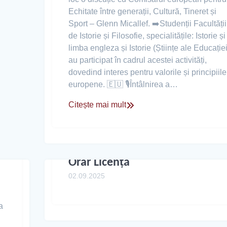
Echitate între generații, Cultură, Tineret și
Sport – Glenn Micallef. ➡️Studenții Facultății
de Istorie și Filosofie, specialitățile: Istorie și
limba engleza și Istorie (Științe ale Educației
au participat în cadrul acestei activități,
dovedind interes pentru valorile și principiile
europene. 🇪🇺 🎙️Întâlnirea a…
Citește mai mult
Orar Licență
02.09.2025
a