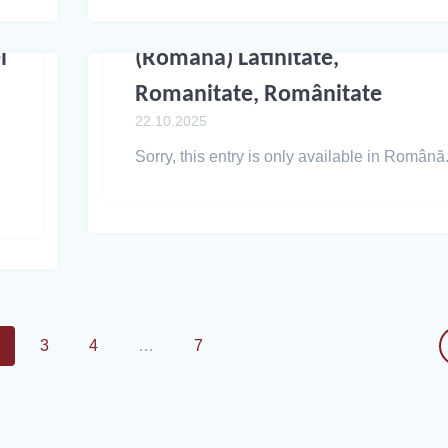
i
(Română) Latinitate,
Romanitate, Românitate
22.10.2025
Sorry, this entry is only available in Română
2
3
4
…
7