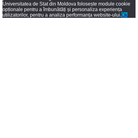
Universitatea de Stat din Moldova folosește module cookie
opționale pentru a îmbunătăți și personaliza experiența
utilizatorilor, pentru a analiza performanța website-ului.
Ok