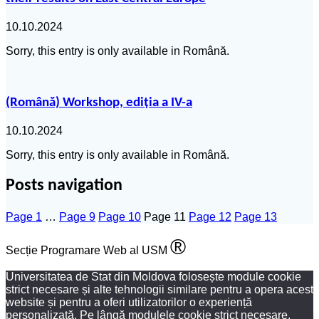
10.10.2024
Sorry, this entry is only available in Română.
(Română) Workshop, ediția a IV-a
10.10.2024
Sorry, this entry is only available in Română.
Posts navigation
Page
1
…
Page
9
Page
10
Page
11
Page
12
Page
13
®
Secție Programare Web al USM
Universitatea de Stat din Moldova folosește module cookie
strict necesare și alte tehnologii similare pentru a opera acest
website și pentru a oferi utilizatorilor o experiență
personalizată. Pe lângă modulele cookie strict necesare,