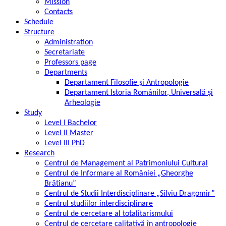
Mission
Contacts
Schedule
Structure
Administration
Secretariate
Professors page
Departments
Departament Filosofie şi Antropologie
Departament Istoria Românilor, Universală şi
Arheologie
Study
Level I Bachelor
Level II Master
Level III PhD
Research
Centrul de Management al Patrimoniului Cultural
Centrul de Informare al României „Gheorghe
Brătianu”
Centrul de Studii Interdisciplinare „Silviu Dragomir”
Centrul studiilor interdisciplinare
Centrul de cercetare al totalitarismului
Centrul de cercetare calitativă în antropologie