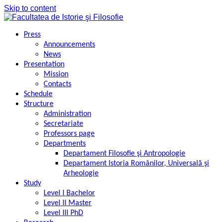
Skip to content
Press
Announcements
News
Presentation
Mission
Contacts
Schedule
Structure
Administration
Secretariate
Professors page
Departments
Departament Filosofie şi Antropologie
Departament Istoria Românilor, Universală şi
Arheologie
Study
Level I Bachelor
Level II Master
Level III PhD