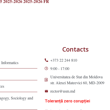
25
2025-2026
2025-2026 FR
Contacts
+373 22 244 810
 Informatics
9:00 - 17:00
Universitatea de Stat din Moldova
str. Alexei Mateevici 60, MD-2009
ces
rector@usm.md
dagogy, Sociology and
Toleranță zero corupției