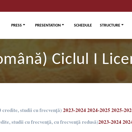
PRESS
PRESENTATION
SCHEDULE
STRUCTURE
omână) Ciclul I Lice
credite, studii cu frecvență)
2023-2024
2024-2025
2025-202
dite, studii cu frecvență, cu frecvență redusă)
2023-2024
202