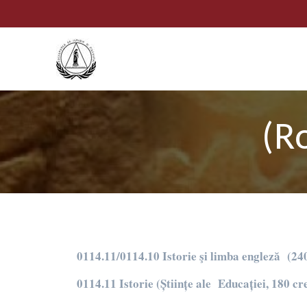
(R
0114.11/0114.10 Istorie şi limba engleză (240 
0114.11 Istorie (Științe ale Educației, 180 cre