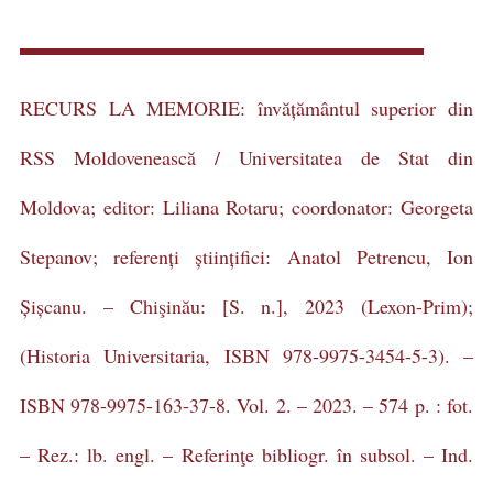
RECURS LA MEMORIE: învățământul superior din
RSS Moldovenească / Universitatea de Stat din
Moldova; editor: Liliana Rotaru; coordonator: Georgeta
Stepanov; referenți științifici: Anatol Petrencu, Ion
Șișcanu. – Chişinău: [S. n.], 2023 (Lexon-Prim);
(Historia Universitaria, ISBN 978-9975-3454-5-3). –
ISBN 978-9975-163-37-8. Vol. 2. – 2023. – 574 p. : fot.
– Rez.: lb. engl. – Referinţe bibliogr. în subsol. – Ind.