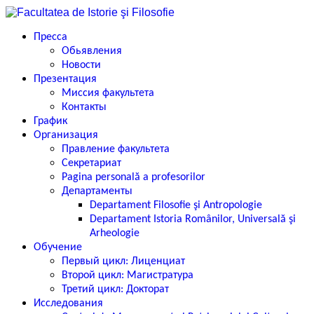
Пресса
Обьявления
Новости
Презентация
Миссия факультета
Контакты
График
Организация
Правление факультета
Секретариат
Pagina personală a profesorilor
Департаменты
Departament Filosofie şi Antropologie
Departament Istoria Românilor, Universală şi
Arheologie
Обучение
Первый цикл: Лиценциат
Второй цикл: Магистратура
Третий цикл: Докторат
Исследования