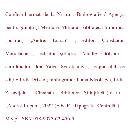
Conflictul armat de la Nistru : Bibliografie / Agenția
pentru Ştiință și Memorie Militară, Biblioteca Ştiințifică
(Institut) „Andrei Lupan” ; editor: Constantin
Manolache ; redactor științific: Vitalie Ciobanu ;
coordonator: Ion Valer Xenofontov ; responsabil de
ediție: Lidia Prisac ; bibliografie: Janna Nicolaeva, Lidia
Zasavițchi. – Chişinău : Biblioteca Științifică (Institut)
„Andrei Lupan”, 2022 (F.E.-P. „Tipografia Centrală”). –
308 p. ISBN 978-9975-62-456-5.