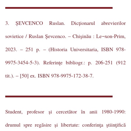
3. ȘEVCENCO Ruslan. Dicționarul abrevierilor
sovietice / Ruslan Şevcenco. – Chişinău : Le¬xon-Prim,
2023. – 251 p. – (Historia Universitaria, ISBN 978-
9975-3454-5-3). Referinţe bibliogr.: p. 206-251 (912
tit.). – [50] ex. ISBN 978-9975-172-38-7.
Student, profesor și cercetător în anii 1980-1990:
drumul spre regăsire și libertate: conferinţa ştiinţifică