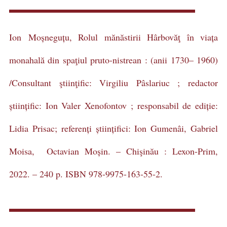
Ion Moșneguțu, Rolul mănăstirii Hârbovăţ în viața
monahală din spaţiul pruto-nistrean : (anii 1730– 1960)
/Consultant ştiinţific: Virgiliu Pâslariuc ; redactor
științific: Ion Valer Xenofontov ; responsabil de ediție:
Lidia Prisac; referenți științifici: Ion Gumenâi, Gabriel
Moisa, Octavian Moșin. – Chişinău : Lexon-Prim,
2022. – 240 p. ISBN 978-9975-163-55-2.