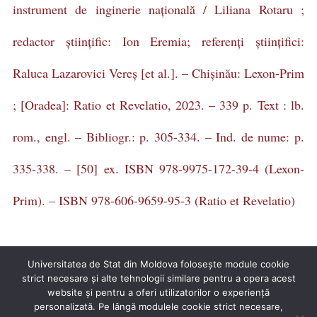
instrument de inginerie națională / Liliana Rotaru ;
redactor științific: Ion Eremia; referenți științifici:
Raluca Lazarovici Vereș [et al.]. – Chișinău: Lexon-Prim
; [Oradea]: Ratio et Revelatio, 2023. – 339 p. Text : lb.
rom., engl. – Bibliogr.: p. 305-334. – Ind. de nume: p.
335-338. – [50] ex. ISBN 978-9975-172-39-4 (Lexon-
Prim). – ISBN 978-606-9659-95-3 (Ratio et Revelatio)
Universitatea de Stat din Moldova folosește module cookie
strict necesare și alte tehnologii similare pentru a opera acest
Igor Șarov, Basarabia în istoriografia rusă (1812-1862),
website și pentru a oferi utilizatorilor o experiență
personalizată. Pe lângă modulele cookie strict necesare,