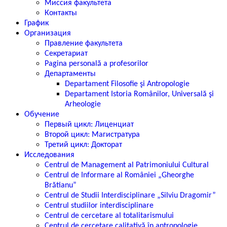
Миссия факультета
Контакты
График
Организация
Правление факультета
Секретариат
Pagina personală a profesorilor
Департаменты
Departament Filosofie şi Antropologie
Departament Istoria Românilor, Universală şi
Arheologie
Обучение
Первый цикл: Лиценциат
Второй цикл: Магистратура
Третий цикл: Докторат
Исследования
Centrul de Management al Patrimoniului Cultural
Centrul de Informare al României „Gheorghe
Brătianu”
Centrul de Studii Interdisciplinare „Silviu Dragomir”
Centrul studiilor interdisciplinare
Centrul de cercetare al totalitarismului
Centrul de cercetare calitativă în antropologie