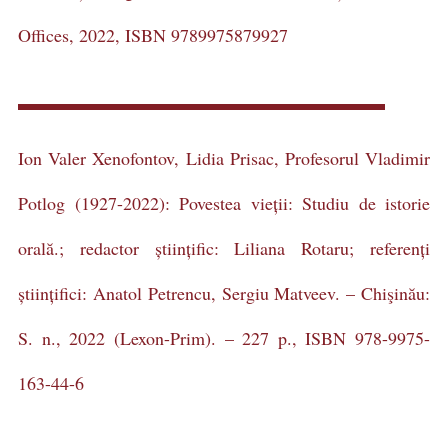
Offices, 2022, ISBN 9789975879927
Ion Valer Xenofontov, Lidia Prisac, Profesorul Vladimir
Potlog (1927-2022): Povestea vieții: Studiu de istorie
orală.; redactor științific: Liliana Rotaru; referenți
științifici: Anatol Petrencu, Sergiu Matveev. – Chişinău:
S. n., 2022 (Lexon-Prim). – 227 p., ISBN 978-9975-
163-44-6