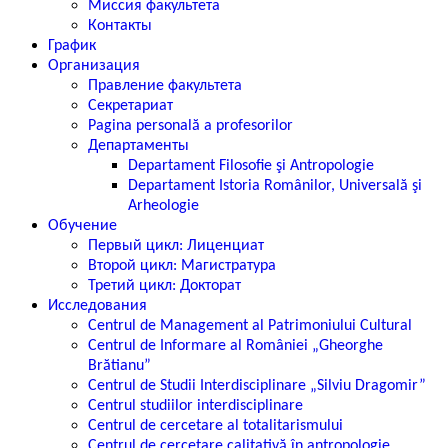
Миссия факультета
Контакты
График
Организация
Правление факультета
Секретариат
Pagina personală a profesorilor
Департаменты
Departament Filosofie şi Antropologie
Departament Istoria Românilor, Universală şi
Arheologie
Обучение
Первый цикл: Лиценциат
Второй цикл: Магистратура
Третий цикл: Докторат
Исследования
Centrul de Management al Patrimoniului Cultural
Centrul de Informare al României „Gheorghe
Brătianu”
Centrul de Studii Interdisciplinare „Silviu Dragomir”
Centrul studiilor interdisciplinare
Centrul de cercetare al totalitarismului
Centrul de cercetare calitativă în antropologie