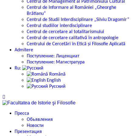
Centrul de Management al Patrimoniului Cultural
Centrul de Informare al României „Gheorghe
Brătianu”
Centrul de Studii Interdisciplinare „Silviu Dragomir”
Centrul studiilor interdisciplinare
Centrul de cercetare al totalitarismului
Centrul de cercetare calitativă în antropologie
Centrului de Cercetări în Etică și Filosofie Aplicată
Admitere
Поступление: Лиценциат
Поступление: Магистратура
Ru:
Română
English
Русский
Пресса
Обьявления
Новости
Презентация