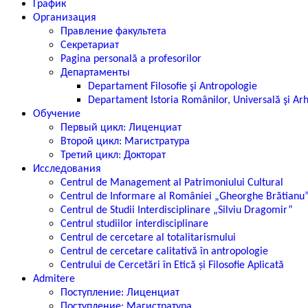
График
Организация
Правление факультета
Секретариат
Pagina personală a profesorilor
Департаменты
Departament Filosofie şi Antropologie
Departament Istoria Românilor, Universală şi Ar
Обучение
Первый цикл: Лиценциат
Второй цикл: Магистратура
Третий цикл: Докторат
Исследования
Centrul de Management al Patrimoniului Cultural
Centrul de Informare al României „Gheorghe Brătianu
Centrul de Studii Interdisciplinare „Silviu Dragomir”
Centrul studiilor interdisciplinare
Centrul de cercetare al totalitarismului
Centrul de cercetare calitativă în antropologie
Centrului de Cercetări în Etică și Filosofie Aplicată
Admitere
Поступление: Лиценциат
Поступление: Магистратура