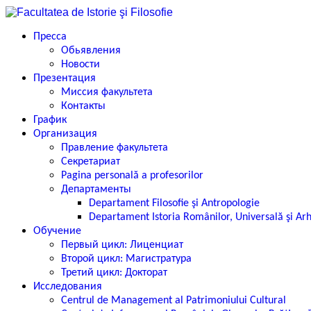
Пресса
Обьявления
Новости
Презентация
Миссия факультета
Контакты
График
Организация
Правление факультета
Секретариат
Pagina personală a profesorilor
Департаменты
Departament Filosofie şi Antropologie
Departament Istoria Românilor, Universală şi Ar
Обучение
Первый цикл: Лиценциат
Второй цикл: Магистратура
Третий цикл: Докторат
Исследования
Centrul de Management al Patrimoniului Cultural