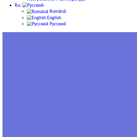
Ru:
Română
English
Русский