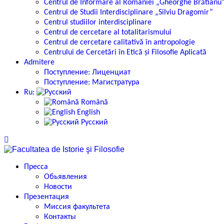
Centrul de Informare al României „Gheorghe Brătianu
Centrul de Studii Interdisciplinare „Silviu Dragomir”
Centrul studiilor interdisciplinare
Centrul de cercetare al totalitarismului
Centrul de cercetare calitativă în antropologie
Centrului de Cercetări în Etică și Filosofie Aplicată
Admitere
Поступление: Лиценциат
Поступление: Магистратура
Ru:
Română
English
Русский
Пресса
Обьявления
Новости
Презентация
Миссия факультета
Контакты