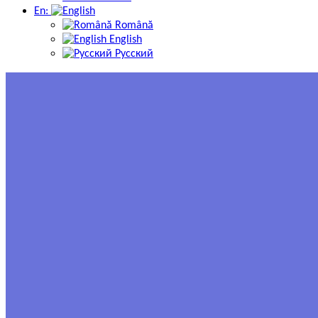
En:
Română
English
Русский