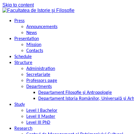
Skip to content
Press
Announcements
News
Presentation
Mission
Contacts
Schedule
Structure
Administration
Secretariate
Professors page
Departments
Departament Filosofie şi Antropologie
Departament Istoria Românilor, Universală şi Ar
Study
Level I Bachelor
Level II Master
Level III PhD
Research