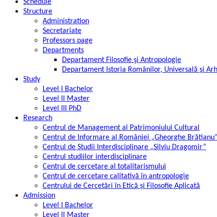
Schedule
Structure
Administration
Secretariate
Professors page
Departments
Departament Filosofie şi Antropologie
Departament Istoria Românilor, Universală şi Ar
Study
Level I Bachelor
Level II Master
Level III PhD
Research
Centrul de Management al Patrimoniului Cultural
Centrul de Informare al României „Gheorghe Brătianu
Centrul de Studii Interdisciplinare „Silviu Dragomir”
Centrul studiilor interdisciplinare
Centrul de cercetare al totalitarismului
Centrul de cercetare calitativă în antropologie
Centrului de Cercetări în Etică și Filosofie Aplicată
Admission
Level I Bachelor
Level II Master