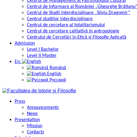
Centrul de Management al Patrimoniului Cultural
Centrul de Informare al României „Gheorghe Brătianu
Centrul de Studii Interdisciplinare „Silviu Dragomir”
Centrul studiilor interdisciplinare
Centrul de cercetare al totalitarismului
Centrul de cercetare calitativă în antropologie
Centrului de Cercetări în Etică și Filosofie Aplicată
Admission
Level I Bachelor
Level II Master
En:
Română
English
Русский
Press
Announcements
News
Presentation
Mission
Contacts