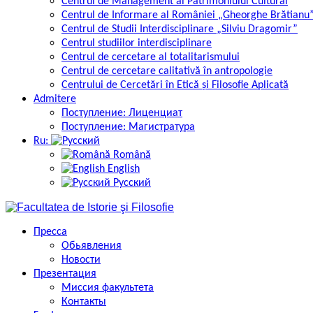
Centrul de Management al Patrimoniului Cultural
Centrul de Informare al României „Gheorghe Brătianu
Centrul de Studii Interdisciplinare „Silviu Dragomir”
Centrul studiilor interdisciplinare
Centrul de cercetare al totalitarismului
Centrul de cercetare calitativă în antropologie
Centrului de Cercetări în Etică și Filosofie Aplicată
Admitere
Поступление: Лиценциат
Поступление: Магистратура
Ru:
Română
English
Русский
Пресса
Обьявления
Новости
Презентация
Миссия факультета
Контакты