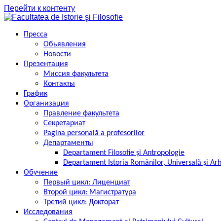
Перейти к контенту
Пресса
Обьявления
Новости
Презентация
Миссия факультета
Контакты
График
Организация
Правление факультета
Секретариат
Pagina personală a profesorilor
Департаменты
Departament Filosofie şi Antropologie
Departament Istoria Românilor, Universală şi Ar
Обучение
Первый цикл: Лиценциат
Второй цикл: Магистратура
Третий цикл: Докторат
Исследования