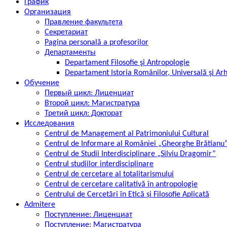
График
Организация
Правление факультета
Секретариат
Pagina personală a profesorilor
Департаменты
Departament Filosofie şi Antropologie
Departament Istoria Românilor, Universală şi Ar
Обучение
Первый цикл: Лиценциат
Второй цикл: Магистратура
Третий цикл: Докторат
Исследования
Centrul de Management al Patrimoniului Cultural
Centrul de Informare al României „Gheorghe Brătianu
Centrul de Studii Interdisciplinare „Silviu Dragomir”
Centrul studiilor interdisciplinare
Centrul de cercetare al totalitarismului
Centrul de cercetare calitativă în antropologie
Centrului de Cercetări în Etică și Filosofie Aplicată
Admitere
Поступление: Лиценциат
Поступление: Магистратура