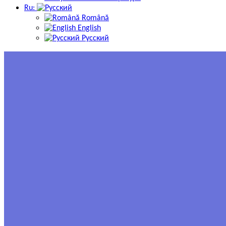
Ru:
Română
English
Русский