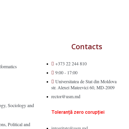
Contacts
+373 22 244 810
formatics
9:00 - 17:00
Universitatea de Stat din Moldova
str. Alexei Mateevici 60, MD-2009
s
rector@usm.md
ogy, Sociology and
Toleranță zero corupției
ons, Political and
integritate@usm.md