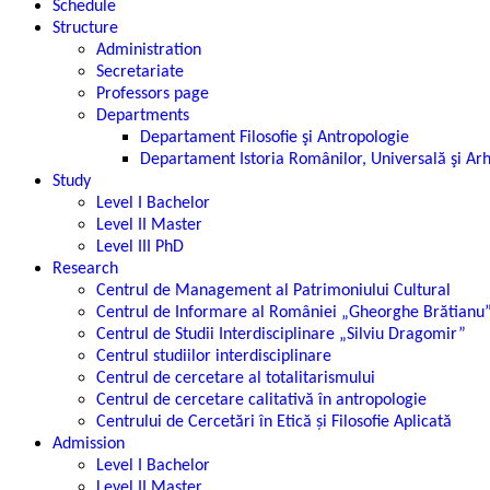
Schedule
Structure
Administration
Secretariate
Professors page
Departments
Departament Filosofie şi Antropologie
Departament Istoria Românilor, Universală şi Ar
Study
Level I Bachelor
Level II Master
Level III PhD
Research
Centrul de Management al Patrimoniului Cultural
Centrul de Informare al României „Gheorghe Brătianu
Centrul de Studii Interdisciplinare „Silviu Dragomir”
Centrul studiilor interdisciplinare
Centrul de cercetare al totalitarismului
Centrul de cercetare calitativă în antropologie
Centrului de Cercetări în Etică și Filosofie Aplicată
Admission
Level I Bachelor
Level II Master