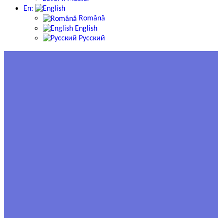
En:
Română
English
Русский