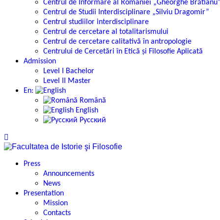
Centrul de Informare al României „Gheorghe Brătianu
Centrul de Studii Interdisciplinare „Silviu Dragomir”
Centrul studiilor interdisciplinare
Centrul de cercetare al totalitarismului
Centrul de cercetare calitativă în antropologie
Centrului de Cercetări în Etică și Filosofie Aplicată
Admission
Level I Bachelor
Level II Master
En:
Română
English
Русский
Press
Announcements
News
Presentation
Mission
Contacts