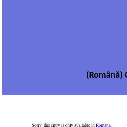
(Română) C
Sorry, this entry is only available in
Română
.