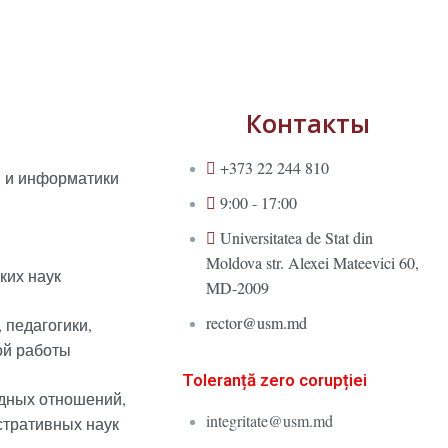
Контакты
+373 22 244 810
и и информатики
9:00 - 17:00
Universitatea de Stat din
Moldova str. Alexei Mateevici 60,
ких наук
MD-2009
rector@usm.md
 педагогики,
ой работы
Toleranță zero corupției
дных отношений,
integritate@usm.md
стративных наук