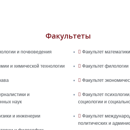
Факультеты
иологии и почвоведения
Факультет математик
имии и химической технологии
Факультет филологии
рава
Факультет экономичес
урналистики и
Факультет психологии,
нных наук
социологии и социальн
изики и инженерии
Факультет междунаро
политических и админи
стории и философии