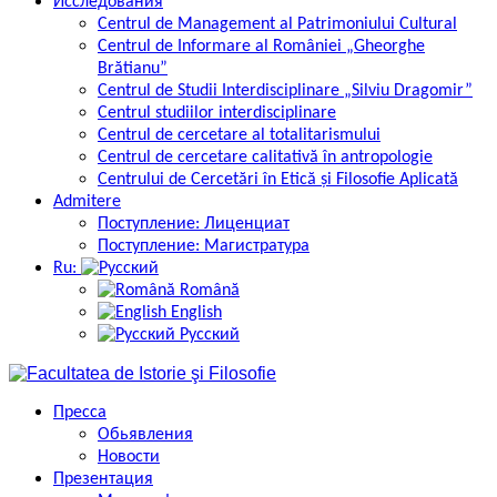
Исследования
Centrul de Management al Patrimoniului Cultural
Centrul de Informare al României „Gheorghe
Brătianu”
Centrul de Studii Interdisciplinare „Silviu Dragomir”
Centrul studiilor interdisciplinare
Centrul de cercetare al totalitarismului
Centrul de cercetare calitativă în antropologie
Centrului de Cercetări în Etică și Filosofie Aplicată
Admitere
Поступление: Лиценциат
Поступление: Магистратура
Ru:
Română
English
Русский
Пресса
Обьявления
Новости
Презентация