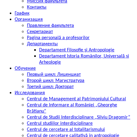
Миссия факультета
Контакты
График
Организация
Правление факультета
Секретариат
Pagina personală a profesorilor
Департаменты
Departament Filosofie şi Antropologie
Departament Istoria Românilor, Universală şi
Arheologie
Обучение
Первый цикл: Лиценциат
Второй цикл: Магистратура
Третий цикл: Докторат
Исследования
Centrul de Management al Patrimoniului Cultural
Centrul de Informare al României „Gheorghe
Brătianu”
Centrul de Studii Interdisciplinare „Silviu Dragomir”
Centrul studiilor interdisciplinare
Centrul de cercetare al totalitarismului
Centrul de cercetare calitativă în antropologie