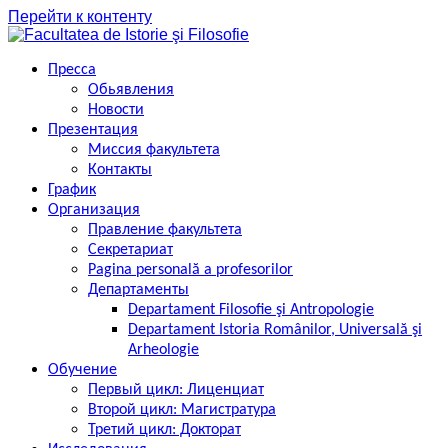
Перейти к контенту
Пресса
Обьявления
Новости
Презентация
Миссия факультета
Контакты
График
Организация
Правление факультета
Секретариат
Pagina personală a profesorilor
Департаменты
Departament Filosofie şi Antropologie
Departament Istoria Românilor, Universală şi
Arheologie
Обучение
Первый цикл: Лиценциат
Второй цикл: Магистратура
Третий цикл: Докторат