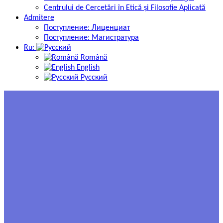
Centrului de Cercetări în Etică și Filosofie Aplicată
Admitere
Поступление: Лиценциат
Поступление: Магистратура
Ru:
Română
English
Русский