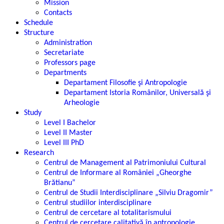
Mission
Contacts
Schedule
Structure
Administration
Secretariate
Professors page
Departments
Departament Filosofie şi Antropologie
Departament Istoria Românilor, Universală şi
Arheologie
Study
Level I Bachelor
Level II Master
Level III PhD
Research
Centrul de Management al Patrimoniului Cultural
Centrul de Informare al României „Gheorghe
Brătianu”
Centrul de Studii Interdisciplinare „Silviu Dragomir”
Centrul studiilor interdisciplinare
Centrul de cercetare al totalitarismului
Centrul de cercetare calitativă în antropologie