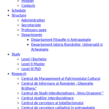
Mission
Contacts
Schedule
Structure
Administration
Secretariate
Professors page
Departments
Departament Filosofie şi Antropologie
Departament Istoria Românilor, Universală şi
Arheologie
Study
Level I Bachelor
Level II Master
Level III PhD
Research
Centrul de Management al Patrimoniului Cultural
Centrul de Informare al României „Gheorghe
Brătianu”
Centrul de Studii Interdisciplinare „Silviu Dragomir”
Centrul studiilor interdisciplinare
Centrul de cercetare al totalitarismului
Centrul de cercetare calitativă în antropologie