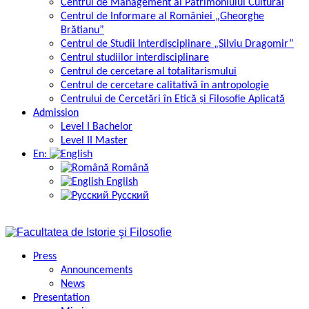
Centrul de Management al Patrimoniului Cultural
Centrul de Informare al României „Gheorghe
Brătianu”
Centrul de Studii Interdisciplinare „Silviu Dragomir”
Centrul studiilor interdisciplinare
Centrul de cercetare al totalitarismului
Centrul de cercetare calitativă în antropologie
Centrului de Cercetări în Etică și Filosofie Aplicată
Admission
Level I Bachelor
Level II Master
En:
Română
English
Русский
Press
Announcements
News
Presentation