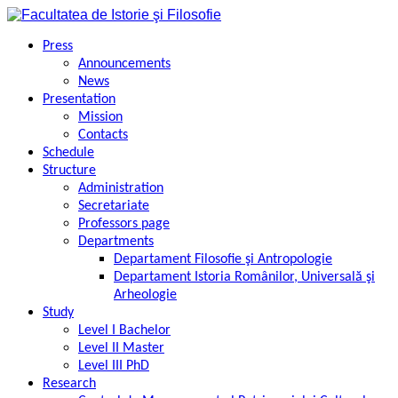
Skip
to
content
Press
Announcements
News
Presentation
Mission
Contacts
Schedule
Structure
Administration
Secretariate
Professors page
Departments
Departament Filosofie şi Antropologie
Departament Istoria Românilor, Universală şi
Arheologie
Study
Level I Bachelor
Level II Master
Level III PhD
Research