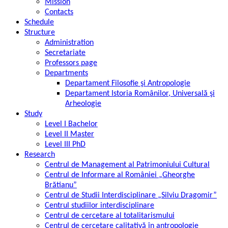
Mission
Contacts
Schedule
Structure
Administration
Secretariate
Professors page
Departments
Departament Filosofie şi Antropologie
Departament Istoria Românilor, Universală şi
Arheologie
Study
Level I Bachelor
Level II Master
Level III PhD
Research
Centrul de Management al Patrimoniului Cultural
Centrul de Informare al României „Gheorghe
Brătianu”
Centrul de Studii Interdisciplinare „Silviu Dragomir”
Centrul studiilor interdisciplinare
Centrul de cercetare al totalitarismului
Centrul de cercetare calitativă în antropologie