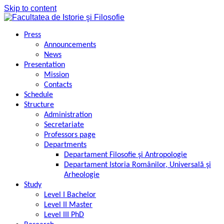
Skip to content
Press
Announcements
News
Presentation
Mission
Contacts
Schedule
Structure
Administration
Secretariate
Professors page
Departments
Departament Filosofie şi Antropologie
Departament Istoria Românilor, Universală şi
Arheologie
Study
Level I Bachelor
Level II Master
Level III PhD