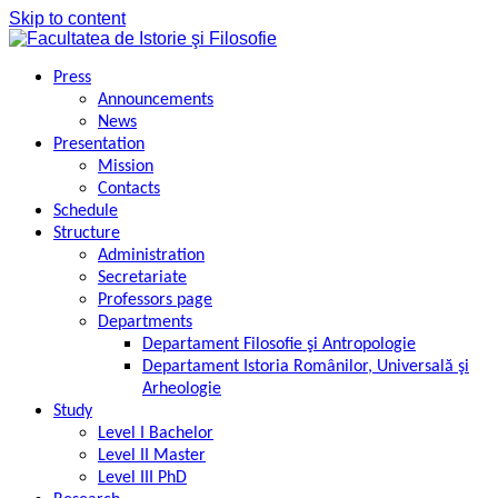
Skip to content
Press
Announcements
News
Presentation
Mission
Contacts
Schedule
Structure
Administration
Secretariate
Professors page
Departments
Departament Filosofie şi Antropologie
Departament Istoria Românilor, Universală şi
Arheologie
Study
Level I Bachelor
Level II Master
Level III PhD