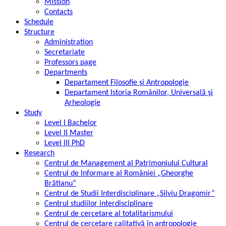
Mission
Contacts
Schedule
Structure
Administration
Secretariate
Professors page
Departments
Departament Filosofie şi Antropologie
Departament Istoria Românilor, Universală şi
Arheologie
Study
Level I Bachelor
Level II Master
Level III PhD
Research
Centrul de Management al Patrimoniului Cultural
Centrul de Informare al României „Gheorghe
Brătianu”
Centrul de Studii Interdisciplinare „Silviu Dragomir”
Centrul studiilor interdisciplinare
Centrul de cercetare al totalitarismului
Centrul de cercetare calitativă în antropologie