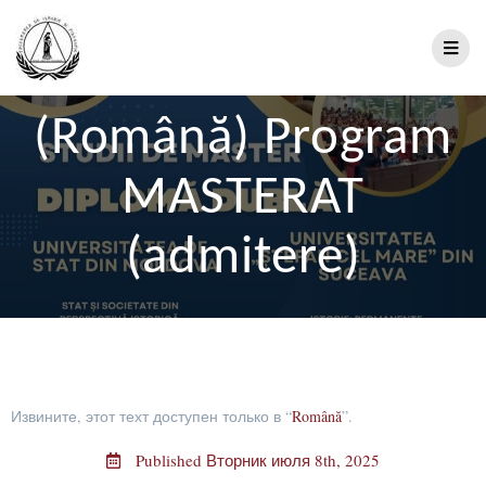
(Română) Program
MASTERAT
(admitere)
Извините, этот техт доступен только в “
Română
”.
Published
Вторник июля 8th, 2025