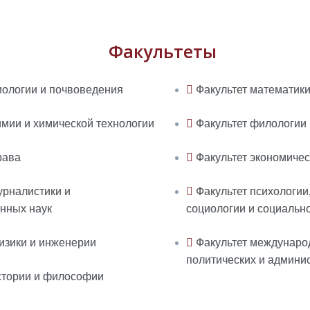
Факультеты
иологии и почвоведения
Факультет математик
имии и химической технологии
Факультет филологии
рава
Факультет экономичес
урналистики и
Факультет психологии,
нных наук
социологии и социальн
изики и инженерии
Факультет междунаро
политических и админи
стории и философии