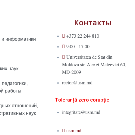
Контакты
+373 22 244 810
и и информатики
9:00 - 17:00
Universitatea de Stat din
Moldova str. Alexei Mateevici 60,
ких наук
MD-2009
rector@usm.md
 педагогики,
ой работы
Toleranță zero corupției
дных отношений,
integritate@usm.md
стративных наук
usm.md