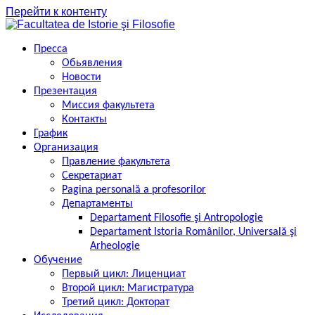
Перейти к контенту
Пресса
Обьявления
Новости
Презентация
Миссия факультета
Контакты
График
Организация
Правление факультета
Секретариат
Pagina personală a profesorilor
Департаменты
Departament Filosofie şi Antropologie
Departament Istoria Românilor, Universală şi
Arheologie
Обучение
Первый цикл: Лиценциат
Второй цикл: Магистратура
Третий цикл: Докторат