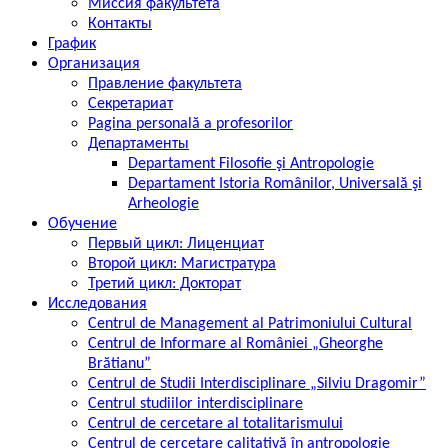
Миссия факультета
Контакты
График
Организация
Правление факультета
Секретариат
Pagina personală a profesorilor
Департаменты
Departament Filosofie şi Antropologie
Departament Istoria Românilor, Universală şi
Arheologie
Обучение
Первый цикл: Лиценциат
Второй цикл: Магистратура
Третий цикл: Докторат
Исследования
Centrul de Management al Patrimoniului Cultural
Centrul de Informare al României „Gheorghe
Brătianu”
Centrul de Studii Interdisciplinare „Silviu Dragomir”
Centrul studiilor interdisciplinare
Centrul de cercetare al totalitarismului
Centrul de cercetare calitativă în antropologie