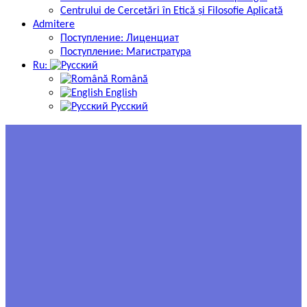
Centrului de Cercetări în Etică și Filosofie Aplicată
Admitere
Поступление: Лиценциат
Поступление: Магистратура
Ru:
Română
English
Русский