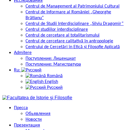
Исследования
Centrul de Management al Patrimoniului Cultural
Centrul de Informare al României „Gheorghe
Brătianu”
Centrul de Studii Interdisciplinare „Silviu Dragomir”
Centrul studiilor interdisciplinare
Centrul de cercetare al totalitarismului
Centrul de cercetare calitativă în antropologie
Centrului de Cercetări în Etică și Filosofie Aplicată
Admitere
Поступление: Лиценциат
Поступление: Магистратура
Ru:
Română
English
Русский
Пресса
Обьявления
Новости
Презентация