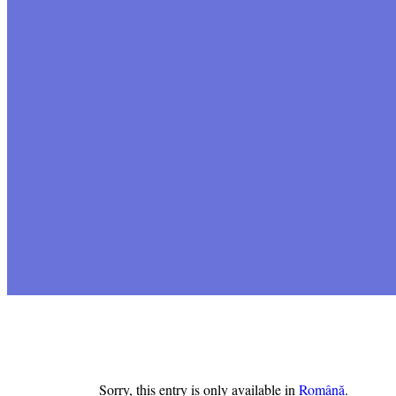
Sorry, this entry is only available in
Română
.