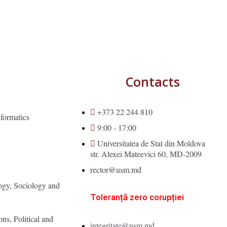
Contacts
+373 22 244 810
formatics
9:00 - 17:00
Universitatea de Stat din Moldova
str. Alexei Mateevici 60, MD-2009
s
rector@usm.md
ogy, Sociology and
Toleranță zero corupției
ons, Political and
integritate@usm.md