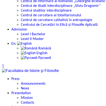
Centrul de Informare al României „Gheorghe Brătianu
Centrul de Studii Interdisciplinare „Silviu Dragomir”
Centrul studiilor interdisciplinare
Centrul de cercetare al totalitarismului
Centrul de cercetare calitativă în antropologie
Centrului de Cercetări în Etică și Filosofie Aplicată
Admission
Level I Bachelor
Level II Master
En:
Română
English
Русский
Press
Announcements
News
Presentation
Mission
Contacts