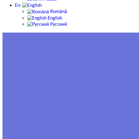
En:
Română
English
Русский