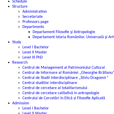
Schedule
Structure
Administration
Secretariate
Professors page
Departments
Departament Filosofie şi Antropologie
Departament Istoria Românilor, Universală şi Ar
Study
Level I Bachelor
Level II Master
Level III PhD
Research
Centrul de Management al Patrimoniului Cultural
Centrul de Informare al României „Gheorghe Brătianu
Centrul de Studii Interdisciplinare „Silviu Dragomir”
Centrul studiilor interdisciplinare
Centrul de cercetare al totalitarismului
Centrul de cercetare calitativă în antropologie
Centrului de Cercetări în Etică și Filosofie Aplicată
Admission
Level I Bachelor
Level II Master