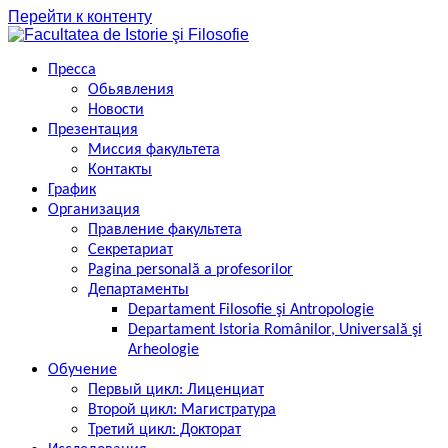
Перейти к контенту
Пресса
Обьявления
Новости
Презентация
Миссия факультета
Контакты
График
Организация
Правление факультета
Секретариат
Pagina personală a profesorilor
Департаменты
Departament Filosofie şi Antropologie
Departament Istoria Românilor, Universală şi
Arheologie
Обучение
Первый цикл: Лиценциат
Второй цикл: Магистратура
Третий цикл: Докторат