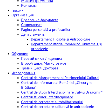
Миссия факультета
Контакты
График
Организация
Правление факультета
Секретариат
Pagina personală a profesorilor
Департаменты
Departament Filosofie şi Antropologie
Departament Istoria Românilor, Universală şi
Arheologie
Обучение
Первый цикл: Лиценциат
Второй цикл: Магистратура
Третий цикл: Докторат
Исследования
Centrul de Management al Patrimoniului Cultural
Centrul de Informare al României „Gheorghe
Brătianu”
Centrul de Studii Interdisciplinare „Silviu Dragomir”
Centrul studiilor interdisciplinare
Centrul de cercetare al totalitarismului
Centrul de cercetare calitativă în antropologie