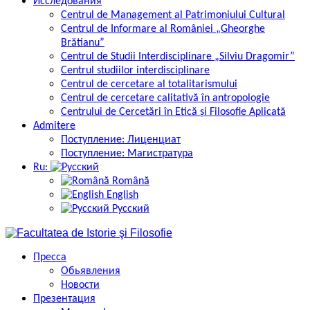
Исследования
Centrul de Management al Patrimoniului Cultural
Centrul de Informare al României „Gheorghe
Brătianu”
Centrul de Studii Interdisciplinare „Silviu Dragomir”
Centrul studiilor interdisciplinare
Centrul de cercetare al totalitarismului
Centrul de cercetare calitativă în antropologie
Centrului de Cercetări în Etică și Filosofie Aplicată
Admitere
Поступление: Лиценциат
Поступление: Магистратура
Ru:
Română
English
Русский
Пресса
Обьявления
Новости
Презентация