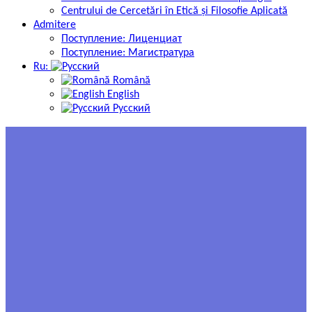
Centrului de Cercetări în Etică și Filosofie Aplicată
Admitere
Поступление: Лиценциат
Поступление: Магистратура
Ru:
Română
English
Русский