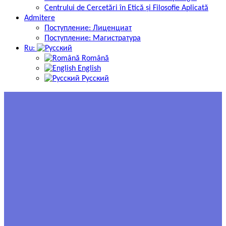
Centrului de Cercetări în Etică și Filosofie Aplicată
Admitere
Поступление: Лиценциат
Поступление: Магистратура
Ru:
Română
English
Русский