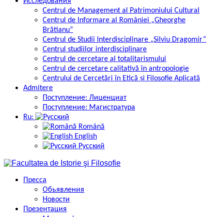
Исследования
Centrul de Management al Patrimoniului Cultural
Centrul de Informare al României „Gheorghe
Brătianu”
Centrul de Studii Interdisciplinare „Silviu Dragomir”
Centrul studiilor interdisciplinare
Centrul de cercetare al totalitarismului
Centrul de cercetare calitativă în antropologie
Centrului de Cercetări în Etică și Filosofie Aplicată
Admitere
Поступление: Лиценциат
Поступление: Магистратура
Ru:
Română
English
Русский
Пресса
Обьявления
Новости
Презентация