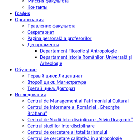
Миссия факультета
Контакты
График
Организация
Правление факультета
Секретариат
Pagina personală a profesorilor
Департаменты
Departament Filosofie şi Antropologie
Departament Istoria Românilor, Universală şi
Arheologie
Обучение
Первый цикл: Лиценциат
Второй цикл: Магистратура
Третий цикл: Докторат
Исследования
Centrul de Management al Patrimoniului Cultural
Centrul de Informare al României „Gheorghe
Brătianu”
Centrul de Studii Interdisciplinare „Silviu Dragomir”
Centrul studiilor interdisciplinare
Centrul de cercetare al totalitarismului
Centrul de cercetare calitativă în antropologie