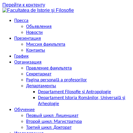
Перейти к контенту
Пресса
Обьявления
Новости
Презентация
Миссия факультета
Контакты
График
Организация
Правление факультета
Секретариат
Pagina personală a profesorilor
Департаменты
Departament Filosofie şi Antropologie
Departament Istoria Românilor, Universală şi
Arheologie
Обучение
Первый цикл: Лиценциат
Второй цикл: Магистратура
Третий цикл: Докторат