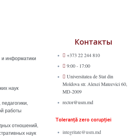
Контакты
+373 22 244 810
и и информатики
9:00 - 17:00
Universitatea de Stat din
Moldova str. Alexei Mateevici 60,
ких наук
MD-2009
rector@usm.md
 педагогики,
ой работы
Toleranță zero corupției
дных отношений,
integritate@usm.md
стративных наук