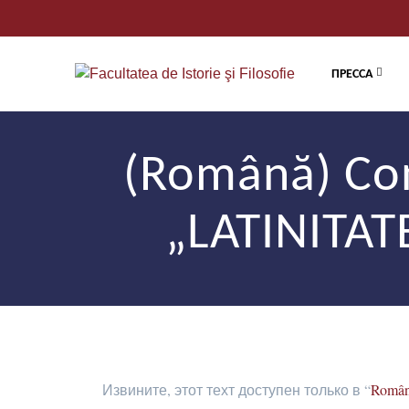
ПРЕССА
(Română) Conf
„LATINITA
Извините, этот техт доступен только в “
Româ