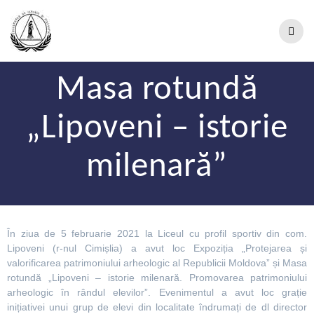
Masa rotundă
„Lipoveni – istorie
milenară”
În ziua de 5 februarie 2021 la Liceul cu profil sportiv din com.
Lipoveni (r-nul Cimișlia) a avut loc Expoziția „Protejarea și
valorificarea patrimoniului arheologic al Republicii Moldova” și Masa
rotundă „Lipoveni – istorie milenară. Promovarea patrimoniului
arheologic în rândul elevilor”. Evenimentul a avut loc grație
inițiativei unui grup de elevi din localitate îndrumați de dl director