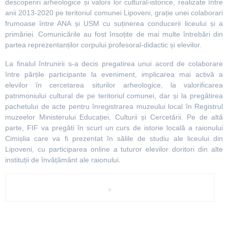
descoperiri arheologice și valorii lor cultural-istorice, realizate între
anii 2013-2020 pe teritoriul comunei Lipoveni, grație unei colaborari
frumoase între ANA și USM cu suținerea conducerii liceului și a
primăriei. Comunicările au fost însoțite de mai multe întrebări din
partea reprezentanților corpului profesoral-didactic și elevilor.
La finalul întrunirii s-a decis pregatirea unui acord de colaborare
între părțile participante la eveniment, implicarea mai activă a
elevilor în cercetarea siturilor arheologice, la valorificarea
patrimoniului cultural de pe teritoriul comunei, dar și la pregătirea
pachetului de acte pentru înregistrarea muzeului local în Registrul
muzeelor Ministerului Educației, Culturii și Cercetării. Pe de altă
parte, FIF va pregăti în scurt un curs de istorie locală a raionului
Cimișlia care va fi prezentat în sălile de studiu ale liceului din
Lipoveni, cu participarea online a tuturor elevilor doritori din alte
instituții de învățământ ale raionului.
?