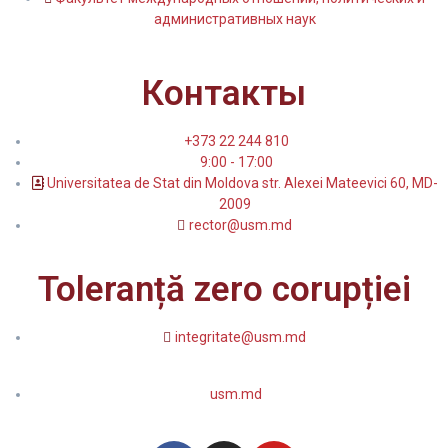
административных наук
Контакты
+373 22 244 810
9:00 - 17:00
Universitatea de Stat din Moldova str. Alexei Mateevici 60, MD-
2009
rector@usm.md
Toleranță zero corupției
integritate@usm.md
usm.md