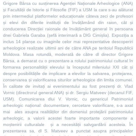
Grigore Bârsa cu susținerea Agenției Naționale Arheologice (ANA)
și Facultății de Istorie și Filosofie (FIF) a USM la care s-au alăturat
prin intermediul platformelor educaționale câteva zeci de profesori
și elevi din diferite instituții de învățămând din raion, cât și
conducerea Direcției raionale de învățământ general în persoana
dnei Gabriela Garaba (șefă interimară a DIG Cimișlia). Expoziția a
inclus 14 planșe cu imaginile celor mai reprezentative descoperiri
arheologice realizate ultimii ani de către ANA pe teritoiul Republicii
Moldova. Masa rotundă, moderată de către dl director Grigore
Bârsa, a demarat cu o prezentare a rolului patrimoniului cultural în
formarea personalității elevului la începutul mileniului XXI cât și
despre posibilitățile de implicare a elevilor la salvarea, protejarea,
conservarea și valorificarea siturilor arheologice din limita comunei.
În calitate de invitați ai evenimentului au fost prezenți dr. Vlad
Vornic (directrorul general ANA) și dr. Sergiu Matveev (decanul FIF,
USM). Comunicarea dlui V. Vornic, cu genericul Patrimoniul
arheologic național: documentare, cercetare valorificare, s-a axat
mai ales asupra realităților din domeniul protejării patrimoniului
arheologic, a valorii acestei foarte importante componente a
moștenirii culturalale și a necesității salvgardării acesteia. În
prezentarea sa, dl S. Matveev a punctat asupra principalelor