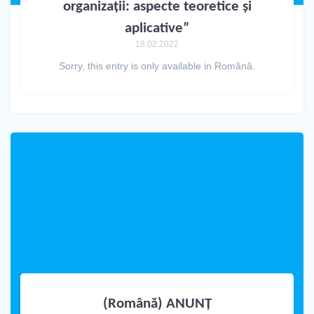
organizații: aspecte teoretice și
aplicative”
18.02.2022
Sorry, this entry is only available in Română.
(Română) ANUNȚ