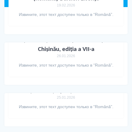
19.02.2026
Извините, этот техт доступен только в “Română”.
(Română) Conferințele București-
Chișinău, ediția a VII-a
26.01.2026
Извините, этот техт доступен только в “Română”.
(Română) Apariție editorială
25.01.2026
Извините, этот техт доступен только в “Română”.