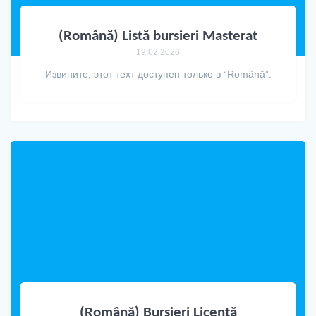
(Română) Listă bursieri Masterat
19.02.2026
Извините, этот техт доступен только в “Română”.
(Română) Bursieri Licență