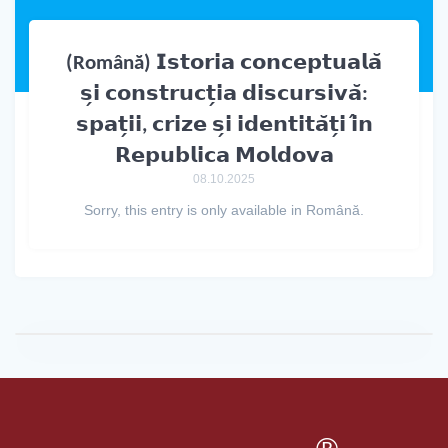
(Română) 𝗜𝘀𝘁𝗼𝗿𝗶𝗮 𝗰𝗼𝗻𝗰𝗲𝗽𝘁𝘂𝗮𝗹𝗮̆
𝘀̗𝗶 𝗰𝗼𝗻𝘀𝘁𝗿𝘂𝗰𝘁̗𝗶𝗮 𝗱𝗶𝘀𝗰𝘂𝗿𝘀𝗶𝘃𝗮̆:
𝘀𝗽𝗮𝘁̗𝗶𝗶, 𝗰𝗿𝗶𝘇𝗲 𝘀̗𝗶 𝗶𝗱𝗲𝗻𝘁𝗶𝘁𝗮̆𝘁̗𝗶 𝗶̂𝗻
𝗥𝗲𝗽𝘂𝗯𝗹𝗶𝗰𝗮 𝗠𝗼𝗹𝗱𝗼𝘃𝗮
08.10.2025
Sorry, this entry is only available in Română.