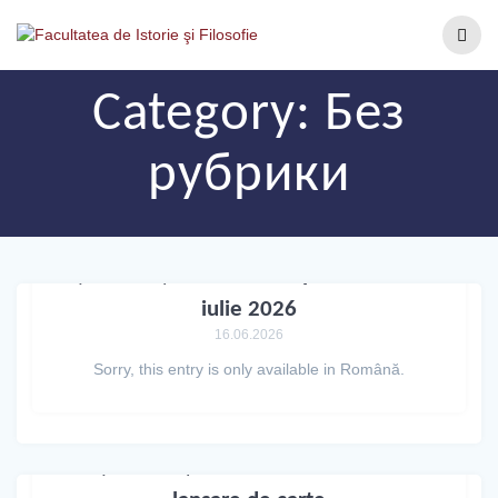
Category:
Без
рубрики
(Română) Înmânarea diplomelor – 1
iulie 2026
16.06.2026
Sorry, this entry is only available in Română.
(Română) 29 octombrie 2025 –