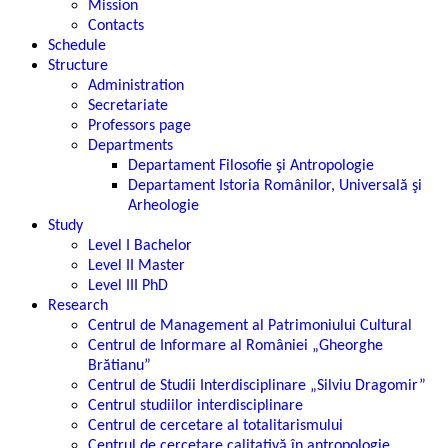
Mission
Contacts
Schedule
Structure
Administration
Secretariate
Professors page
Departments
Departament Filosofie şi Antropologie
Departament Istoria Românilor, Universală şi
Arheologie
Study
Level I Bachelor
Level II Master
Level III PhD
Research
Centrul de Management al Patrimoniului Cultural
Centrul de Informare al României „Gheorghe
Brătianu”
Centrul de Studii Interdisciplinare „Silviu Dragomir”
Centrul studiilor interdisciplinare
Centrul de cercetare al totalitarismului
Centrul de cercetare calitativă în antropologie