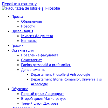
Перейти к контенту
Пресса
Обьявления
Новости
Презентация
Миссия факультета
Контакты
График
Организация
Правление факультета
Секретариат
Pagina personală a profesorilor
Департаменты
Departament Filosofie şi Antropologie
Departament Istoria Românilor, Universală şi
Arheologie
Обучение
Первый цикл: Лиценциат
Второй цикл: Магистратура
Третий цикл: Докторат