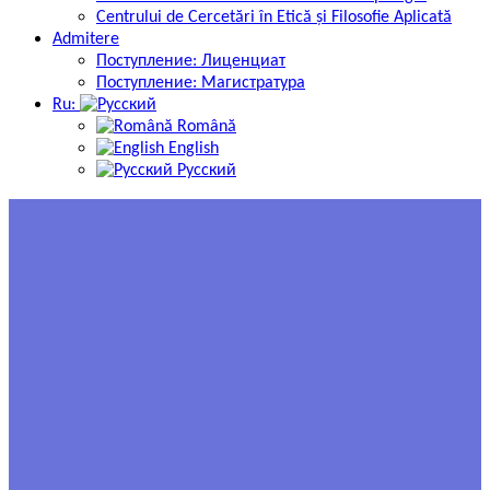
Centrului de Cercetări în Etică și Filosofie Aplicată
Admitere
Поступление: Лиценциат
Поступление: Магистратура
Ru:
Română
English
Русский