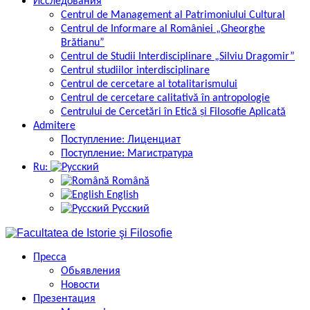
Исследования
Centrul de Management al Patrimoniului Cultural
Centrul de Informare al României „Gheorghe
Brătianu”
Centrul de Studii Interdisciplinare „Silviu Dragomir”
Centrul studiilor interdisciplinare
Centrul de cercetare al totalitarismului
Centrul de cercetare calitativă în antropologie
Centrului de Cercetări în Etică și Filosofie Aplicată
Admitere
Поступление: Лиценциат
Поступление: Магистратура
Ru:
Română
English
Русский
Пресса
Обьявления
Новости
Презентация