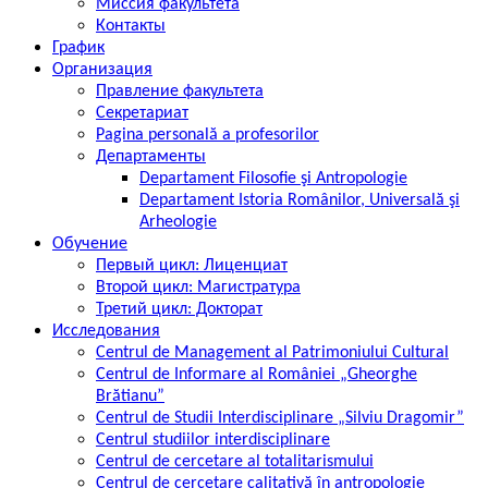
Миссия факультета
Контакты
График
Организация
Правление факультета
Секретариат
Pagina personală a profesorilor
Департаменты
Departament Filosofie şi Antropologie
Departament Istoria Românilor, Universală şi
Arheologie
Обучение
Первый цикл: Лиценциат
Второй цикл: Магистратура
Третий цикл: Докторат
Исследования
Centrul de Management al Patrimoniului Cultural
Centrul de Informare al României „Gheorghe
Brătianu”
Centrul de Studii Interdisciplinare „Silviu Dragomir”
Centrul studiilor interdisciplinare
Centrul de cercetare al totalitarismului
Centrul de cercetare calitativă în antropologie