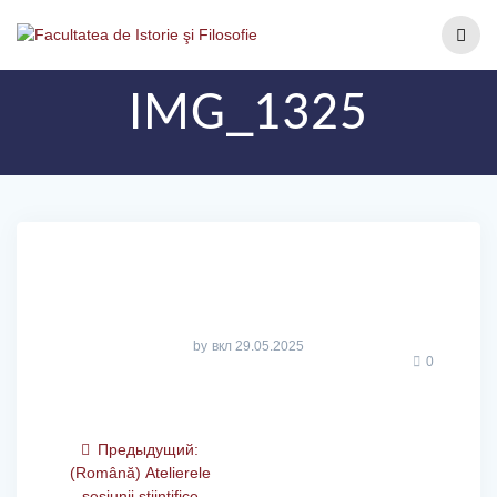
IMG_1325
by
вкл 29.05.2025
0
Предыдущий:
(Română) Atelierele
sesiunii științifice