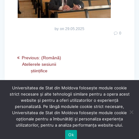
by
on 29.05.2025
0
Previous:
(Română)
Atelierele sesiunii
științifice
Universitatea de Stat din Moldova folosește module cookie
strict necesare și alte tehnologii similare pentru a opera acest
website și pentru a oferi utilizatorilor o experiență
personalizată. Pe lângă modulele cookie strict necesare,
Universitatea de Stat din Moldova folosește module cookie
®
opționale pentru a îmbunătăți și personaliza experiența
Secție Programare Web al USM
utilizatorilor, pentru a analiza performanța website-ului.
Ok