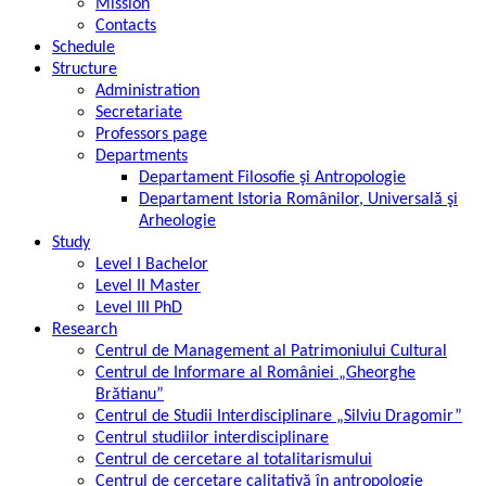
Mission
Contacts
Schedule
Structure
Administration
Secretariate
Professors page
Departments
Departament Filosofie şi Antropologie
Departament Istoria Românilor, Universală şi
Arheologie
Study
Level I Bachelor
Level II Master
Level III PhD
Research
Centrul de Management al Patrimoniului Cultural
Centrul de Informare al României „Gheorghe
Brătianu”
Centrul de Studii Interdisciplinare „Silviu Dragomir”
Centrul studiilor interdisciplinare
Centrul de cercetare al totalitarismului
Centrul de cercetare calitativă în antropologie