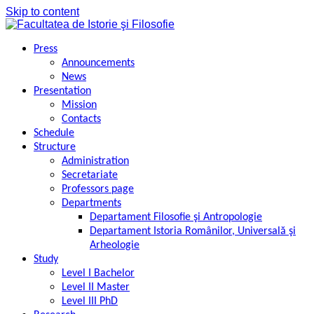
Skip to content
Press
Announcements
News
Presentation
Mission
Contacts
Schedule
Structure
Administration
Secretariate
Professors page
Departments
Departament Filosofie şi Antropologie
Departament Istoria Românilor, Universală şi
Arheologie
Study
Level I Bachelor
Level II Master
Level III PhD